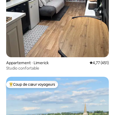
Appartement ⋅ Limerick
Évaluation moy
4,77 (451)
Studio confortable
Coup de cœur voyageurs
Coups de cœur voyageurs les plus appréciés