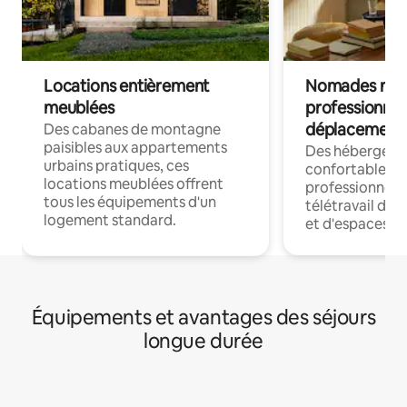
Locations entièrement
Nomades num
meublées
professionnel
déplacement
Des cabanes de montagne
paisibles aux appartements
Des hébergem
urbains pratiques, ces
confortables p
locations meublées offrent
professionnels
tous les équipements d'un
télétravail dis
logement standard.
et d'espaces de
Équipements et avantages des séjours
longue durée