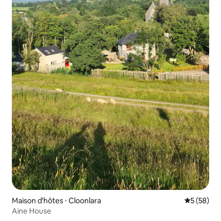
Maison d'hôtes ⋅ Cloonlara
Évaluation
5 (58)
Aine House