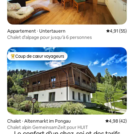
Appartement ⋅ Untertauern
Évaluation mo
4,91 (55)
Chalet d'alpage pour jusqu'à 6 personnes
Coup de cœur voyageurs
Coups de cœur voyageurs les plus appréciés
Chalet ⋅ Altenmarkt im Pongau
Évaluation mo
4,98 (42)
Chalet alpin GemeinsamZeit pour HUIT
Le confort d'un chez-soi et des tarifs