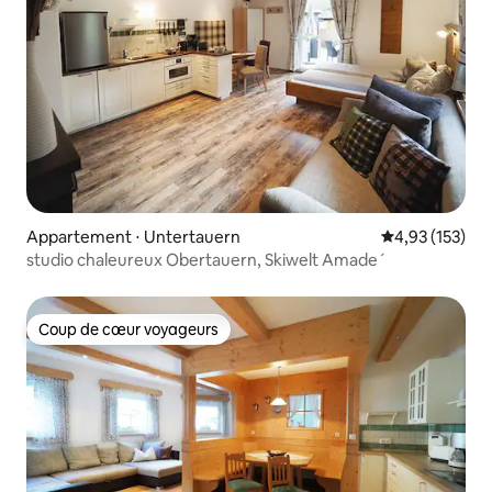
Appartement ⋅ Untertauern
Évaluation moy
4,93 (153)
studio chaleureux Obertauern, Skiwelt Amade´
Coup de cœur voyageurs
Coup de cœur voyageurs