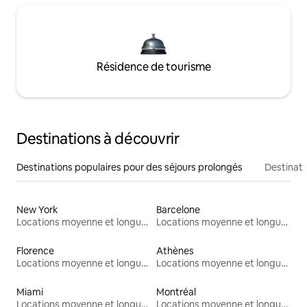
Résidence de tourisme
Destinations à découvrir
Destinations populaires pour des séjours prolongés
Destinati
New York
Barcelone
Locations moyenne et longue durée
Locations moyenne et longue durée
Florence
Athènes
Locations moyenne et longue durée
Locations moyenne et longue durée
Miami
Montréal
Locations moyenne et longue durée
Locations moyenne et longue durée