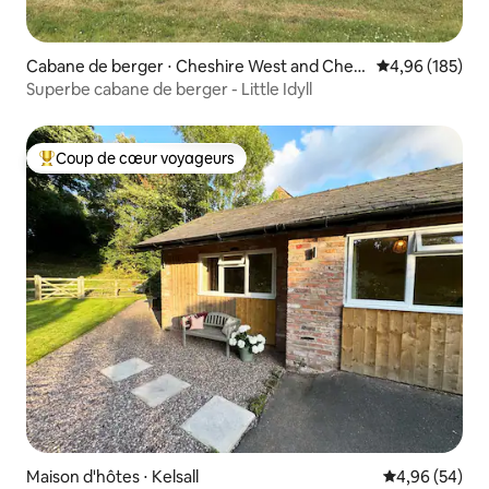
Cabane de berger ⋅ Cheshire West and Chest
Évaluation moy
4,96 (185)
er
Superbe cabane de berger - Little Idyll
Coup de cœur voyageurs
Coups de cœur voyageurs les plus appréciés
Maison d'hôtes ⋅ Kelsall
Évaluation mo
4,96 (54)