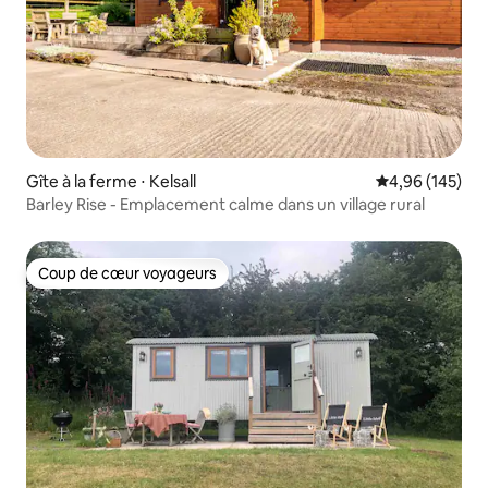
Gîte à la ferme ⋅ Kelsall
Évaluation moy
4,96 (145)
Barley Rise - Emplacement calme dans un village rural
Coup de cœur voyageurs
Coup de cœur voyageurs