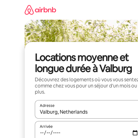
Aller
directement
au
contenu
Locations moyenne et
longue durée à Valburg
Découvrez des logements où vous vous sente
comme chez vous pour un séjour d'un mois ou
plus.
Adresse
Lorsque les résultats s'affichent, utilisez les flèc
Arrivée