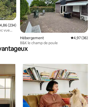
valuation moyenne sur la base de 234 commentaires : 4,86 sur 5
4,86 (234)
ec vue
ntaires : 4,82 sur 5
Hébergement
Évaluation moyenne su
4,97 (36)
B&K le champ de poule
avantageux