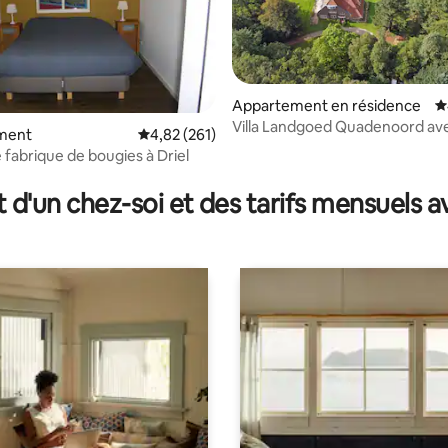
Appartement en résidence
É
Villa Landgoed Quadenoord av
ment
Évaluation moyenne sur la base de 261 comme
4,82 (261)
 la base de 173 commentaires : 4,98 sur 5
spéciale.
 fabrique de bougies à Driel
t d'un chez-soi et des tarifs mensuels 