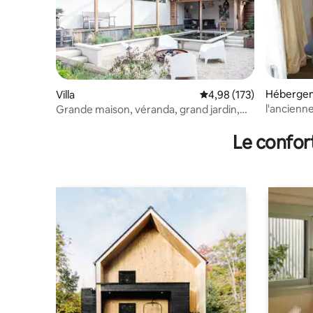
Héberge
Villa
Évaluation moyenne sur
4,98 (173)
l'ancienne
Grande maison, véranda, grand jardin,
nature et eau
Le confor