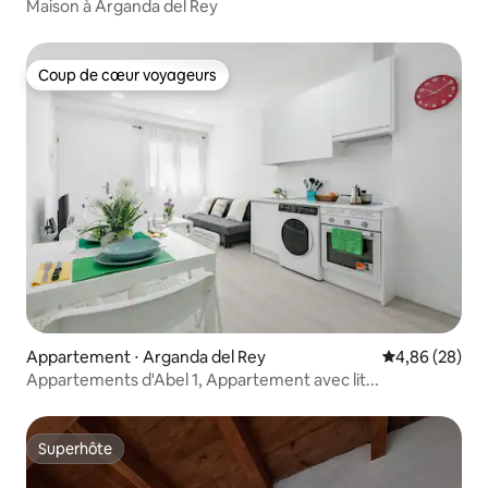
Maison à Arganda del Rey
Coup de cœur voyageurs
Coup de cœur voyageurs
Appartement ⋅ Arganda del Rey
Évaluation mo
4,86 (28)
Appartements d'Abel 1, Appartement avec lit...
Superhôte
Superhôte