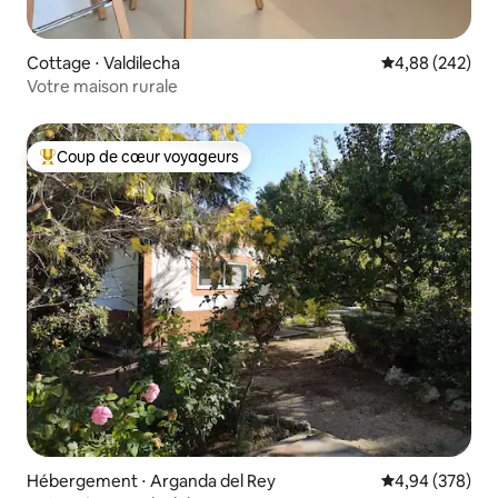
Cottage ⋅ Valdilecha
Évaluation moy
4,88 (242)
Votre maison rurale
Coup de cœur voyageurs
Coups de cœur voyageurs les plus appréciés
Hébergement ⋅ Arganda del Rey
Évaluation moy
4,94 (378)