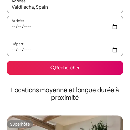
Adresse
Lorsque les résultats s'affichent, utilisez les flèches vers le hau
Arrivée
Départ
Rechercher
Locations moyenne et longue durée à
proximité
Superhôte
Superhôte