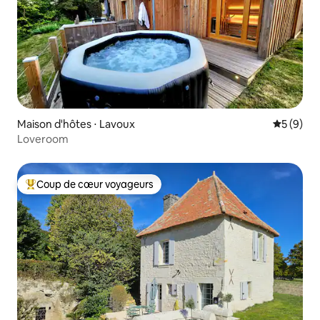
Maison d'hôtes ⋅ Lavoux
Évaluatio
5 (9)
Loveroom
Coup de cœur voyageurs
Coups de cœur voyageurs les plus appréciés