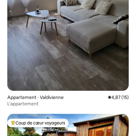
Appartement ⋅ Valdivienne
Évaluation mo
4,87 (15)
L'appartement
Coup de cœur voyageurs
Coups de cœur voyageurs les plus appréciés