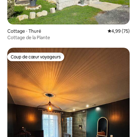
Cottage ⋅ Thuré
Évaluation mo
4,99 (75)
Cottage de la Plante
Coup de cœur voyageurs
Coup de cœur voyageurs