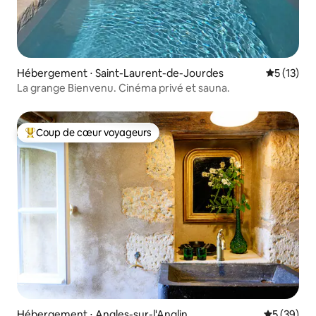
Hébergement ⋅ Saint-Laurent-de-Jourdes
Évaluation
5 (13)
La grange Bienvenu. Cinéma privé et sauna.
Coup de cœur voyageurs
Coups de cœur voyageurs les plus appréciés
Hébergement ⋅ Angles-sur-l'Anglin
Évaluation
5 (39)