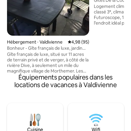
Gîtes De la Cour a
Logement climati
classé 3*, climatis
Futuroscope, 15 mn
l’endroit idéal pou
et passer un séjour
professionnel ou 
ressourcer dans c
Hébergement ⋅ Valdivienne
Évaluation moyenne sur la base
4,98 (95)
Logement apaisant
Bonheur - Gîte français de luxe, jardin
son calme et sa de
privé sécurisé
Gîte français de luxe, situé sur 11 acres
situé dans le Bourg
de terrain privé et de verger, à côté de la
médiévale de Chauvigny. Qua
rivière Dive, à seulement un mile du
à proximité de to
magnifique village de Morthemer. Les
boulangerie, épicer
Équipements populaires dans les
voyageurs auront accès à l'ensemble de
public.
la maison, avec un salon spacieux et un
locations de vacances à Valdivienne
coin repas, ainsi qu'une cuisine
entièrement équipée. Lit king size
confortable et salle de bain privative. Les
animaux sont les bienvenus et le jardin
est sécurisé. Les hôtes sont sur place et
disponibles tout au long de votre séjour,
pour répondre à toutes vos questions.
Cuisine
Wifi