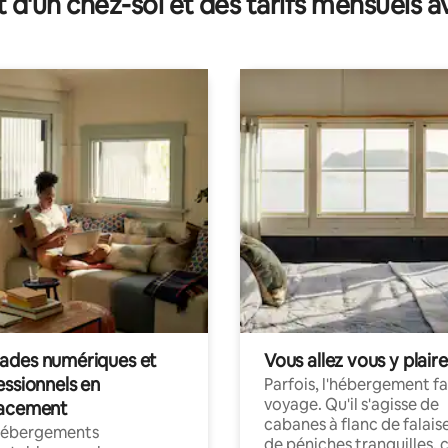
t d'un chez-soi et des tarifs mensuels 
des numériques et
Vous allez vous y plaire
essionnels en
Parfois, l'hébergement fai
voyage. Qu'il s'agisse de
acement
cabanes à flanc de falais
hébergements
de péniches tranquilles, 