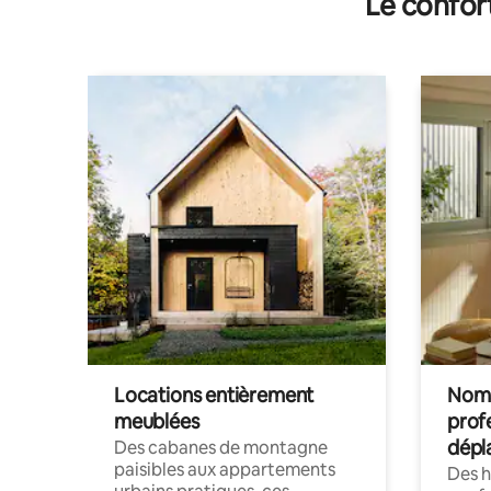
Le confor
Locations entièrement
Noma
meublées
prof
dépl
Des cabanes de montagne
paisibles aux appartements
Des 