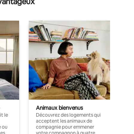
avantageux
Animaux bienvenus
t le
Découvrez des logements qui
acceptent les animaux de
e ou
compagnie pour emmener
ces
votre compagnon à quatre