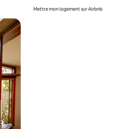
Mettre mon logement sur Airbnb
sant glisser.