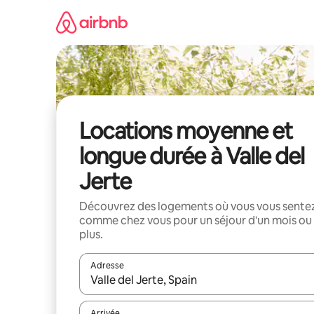
Aller
directement
au
contenu
Locations moyenne et
longue durée à Valle del
Jerte
Découvrez des logements où vous vous sente
comme chez vous pour un séjour d'un mois ou
plus.
Adresse
Lorsque les résultats s'affichent, utilisez les flèc
Arrivée