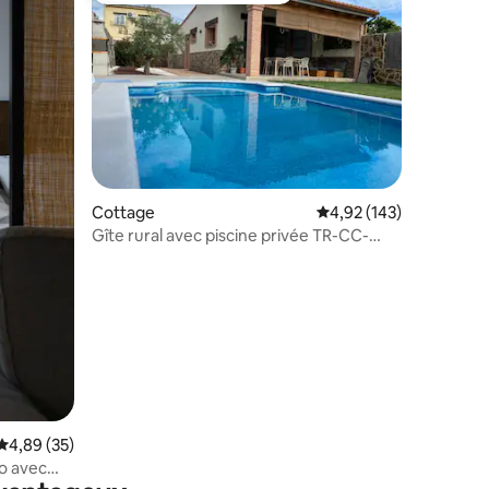
Cottage
Évaluation moyenne sur
4,92 (143)
Gîte rural avec piscine privée TR-CC-
00426
ntaires : 4,91 sur 5
Évaluation moyenne sur la base de 35 commentaires : 4,89 sur 5
4,89 (35)
io avec