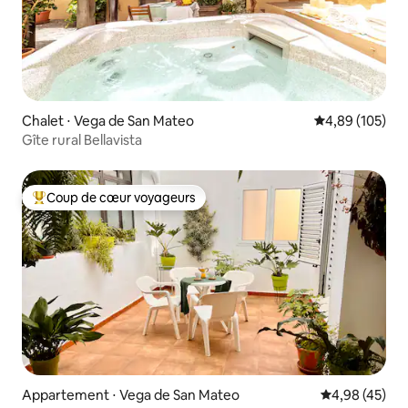
Chalet ⋅ Vega de San Mateo
Évaluation moy
4,89 (105)
Gîte rural Bellavista
Coup de cœur voyageurs
Coups de cœur voyageurs les plus appréciés
Appartement ⋅ Vega de San Mateo
Évaluation mo
4,98 (45)