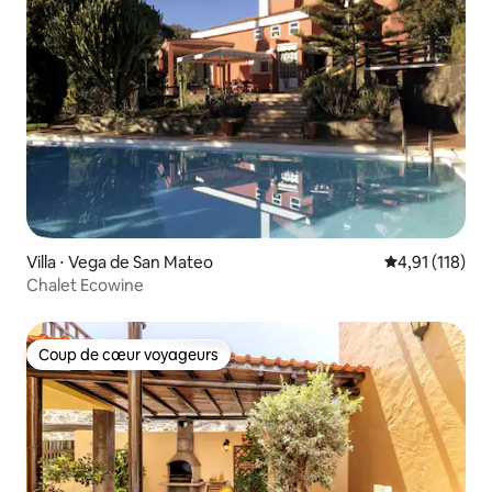
Villa ⋅ Vega de San Mateo
Évaluation moy
4,91 (118)
Chalet Ecowine
Coup de cœur voyageurs
Coup de cœur voyageurs