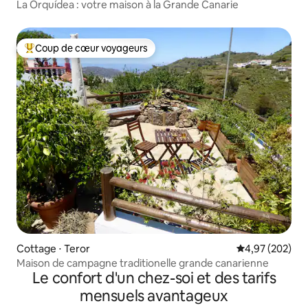
La Orquídea : votre maison à la Grande Canarie
Coup de cœur voyageurs
Coups de cœur voyageurs les plus appréciés
Cottage ⋅ Teror
Évaluation moy
4,97 (202)
Maison de campagne traditionelle grande canarienne
Le confort d'un chez-soi et des tarifs
mensuels avantageux