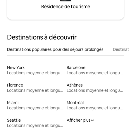
Résidence de tourisme
Destinations à découvrir
Destinations populaires pour des séjours prolongés
Destinati
New York
Barcelone
Locations moyenne et longue durée
Locations moyenne et longue durée
Florence
Athènes
Locations moyenne et longue durée
Locations moyenne et longue durée
Miami
Montréal
Locations moyenne et longue durée
Locations moyenne et longue durée
Seattle
Afficher plus
Locations moyenne et longue durée