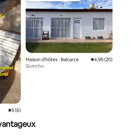
mmentaires : 5 sur 5
Maison d'hôtes ⋅ Balcarce
Évaluation moyenne su
4,95 (20)
Quincho
Évaluation moyenne sur la base de 6 commentaires : 5 sur 5
5 (6)
avantageux