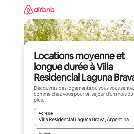
Aller
directement
au
contenu
Locations moyenne et
longue durée à Villa
Residencial Laguna Brav
Découvrez des logements où vous vous sente
comme chez vous pour un séjour d'un mois ou
plus.
Adresse
Lorsque les résultats s'affichent, utilisez les flèc
Arrivée