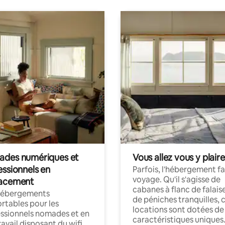
des numériques et
Vous allez vous y plaire
essionnels en
Parfois, l'hébergement fai
voyage. Qu'il s'agisse de
acement
cabanes à flanc de falais
hébergements
de péniches tranquilles, 
rtables pour les
locations sont dotées de
ssionnels nomades et en
caractéristiques uniques
ravail disposant du wifi