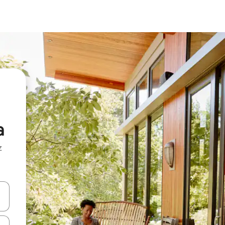
a
z
hes vers le haut et vers le bas pour les parcourir ou en appuyant et en fai