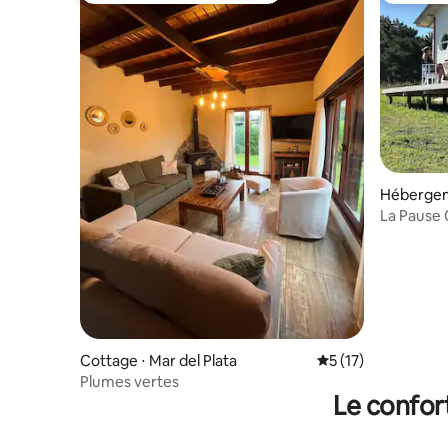
Hébergeme
rdes
La Pause
avec dîne
Cottage ⋅ Mar del Plata
Évaluation moyenne
5 (17)
Plumes vertes
Le confor