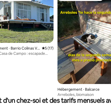
nt ⋅ Barrio Colinas Ve
Évaluation moyenne sur la base de 17 co
5 (17)
 Casa de Campo : escapade
r et brunch
 sur la base de 17 commentaires : 5 sur 5
Hébergement ⋅ Balcarce
Arreboles, biomaison
t d'un chez-soi et des tarifs mensuels 