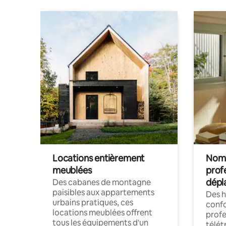
Locations entièrement
Noma
meublées
prof
dépl
Des cabanes de montagne
paisibles aux appartements
Des 
urbains pratiques, ces
confo
locations meublées offrent
profe
tous les équipements d'un
télét