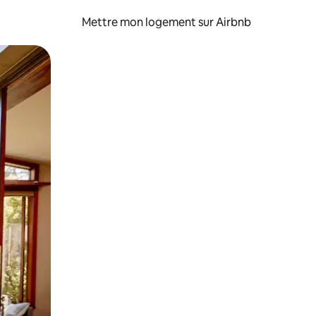
Mettre mon logement sur Airbnb
sant glisser.