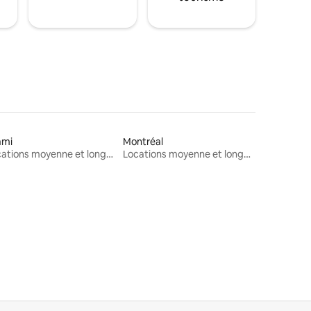
ami
Montréal
Locations moyenne et longue durée
Locations moyenne et longue durée