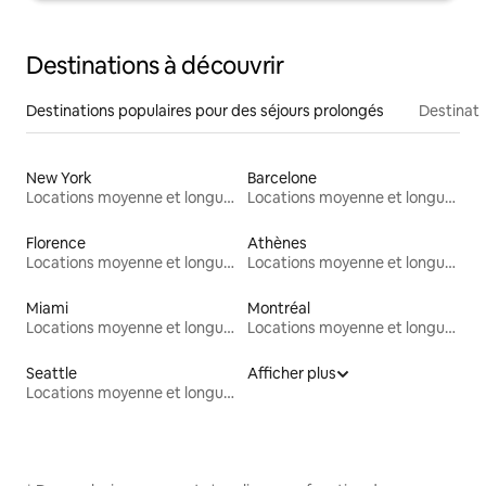
Destinations à découvrir
Destinations populaires pour des séjours prolongés
Destinati
New York
Barcelone
Locations moyenne et longue durée
Locations moyenne et longue durée
Florence
Athènes
Locations moyenne et longue durée
Locations moyenne et longue durée
Miami
Montréal
Locations moyenne et longue durée
Locations moyenne et longue durée
Seattle
Afficher plus
Locations moyenne et longue durée