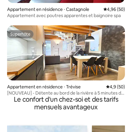
Appartement en résidence ⋅ Castagnole
Évaluation mo
4,96 (50)
Appartement avec poutres apparentes et baignoire spa
Superhôte
Superhôte
Appartement en résidence ⋅ Trévise
Évaluation m
4,9 (50)
[NOUVEAU] - Détente au bord de la rivière à 5 minutes de
Le confort d'un chez-soi et des tarifs
Trévise
mensuels avantageux