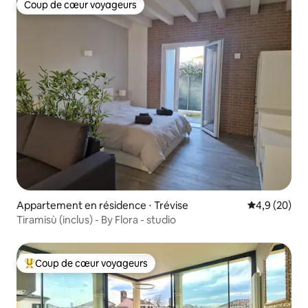
Coup de cœur voyageurs
Coup de cœur voyageurs
Appartement en résidence ⋅ Trévise
Évaluation m
4,9 (20)
Tiramisù (inclus) - By Flora - studio
Coup de cœur voyageurs
Coups de cœur voyageurs les plus appréciés