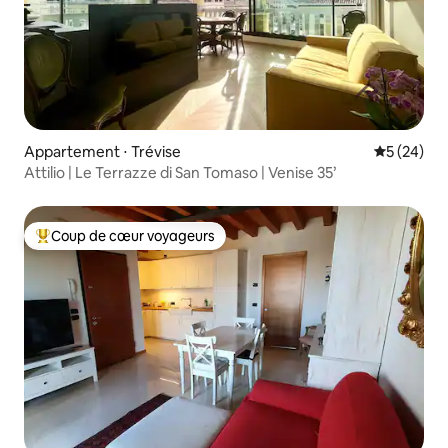
Appartement ⋅ Trévise
Évaluation
5 (24)
Attilio | Le Terrazze di San Tomaso | Venise 35’
Coup de cœur voyageurs
Coups de cœur voyageurs les plus appréciés