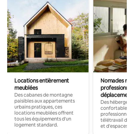
Locations entièrement
Nomades num
meublées
professionnel
déplacement
Des cabanes de montagne
paisibles aux appartements
Des hébergem
urbains pratiques, ces
confortables p
locations meublées offrent
professionnels
tous les équipements d'un
télétravail dis
logement standard.
et d'espaces de