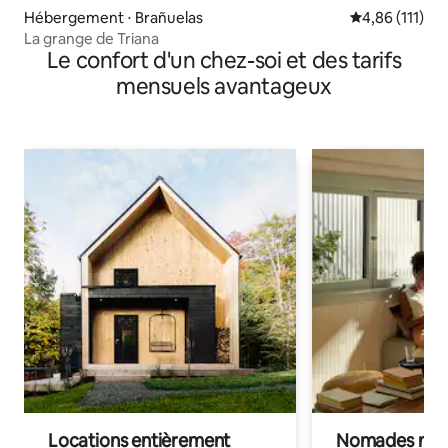
Hébergement ⋅ Brañuelas
Évaluation moy
4,86 (111)
La grange de Triana
Le confort d'un chez-soi et des tarifs
mensuels avantageux
Locations entièrement
Nomades num