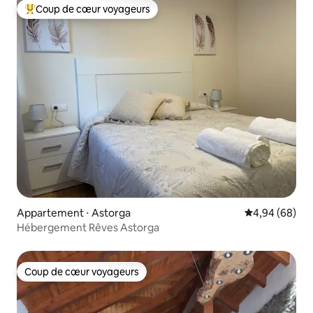
Coup de cœur voyageurs
Coups de cœur voyageurs les plus appréciés
Appartement ⋅ Astorga
Évaluation mo
4,94 (68)
Hébergement Rêves Astorga
Coup de cœur voyageurs
Coup de cœur voyageurs