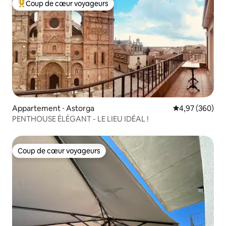
Coup de cœur voyageurs
Coups de cœur voyageurs les plus appréciés
Appartement ⋅ Astorga
Évaluation moy
4,97 (360)
PENTHOUSE ÉLÉGANT - LE LIEU IDÉAL !
Coup de cœur voyageurs
Coup de cœur voyageurs