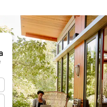
a
z
hes vers le haut et vers le bas pour les parcourir ou en appuyant et en fai