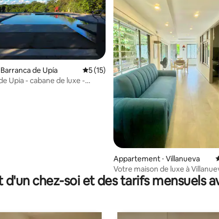
 Barranca de Upía
Évaluation moyenne sur la base de 15 co
5 (15)
e sur la base de 4 commentaires : 5 sur 5
de Upia - cabane de luxe -
ans produits chimiques
Appartement ⋅ Villanueva
É
Votre maison de luxe à Villanuev
t d'un chez-soi et des tarifs mensuels 