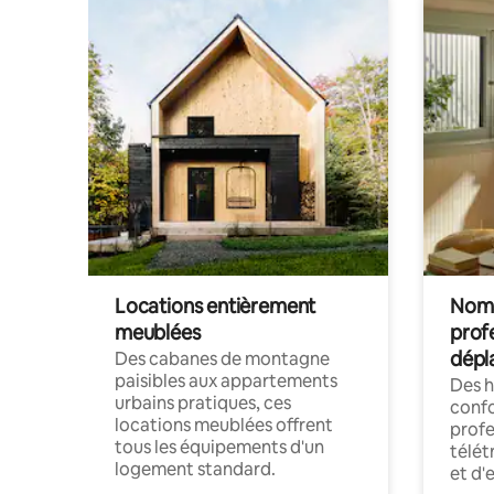
Locations entièrement
Noma
meublées
prof
dépl
Des cabanes de montagne
paisibles aux appartements
Des 
urbains pratiques, ces
confo
locations meublées offrent
profe
tous les équipements d'un
télét
logement standard.
et d'