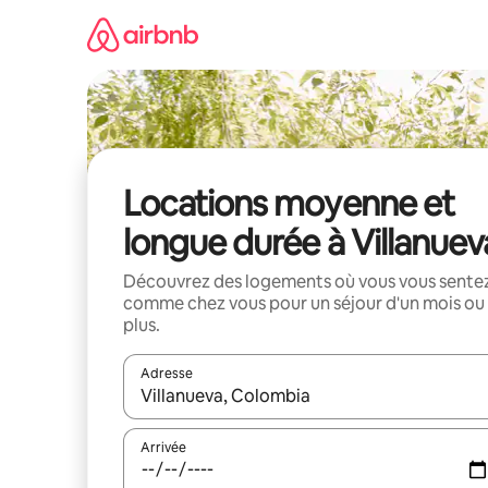
Aller
directement
au
contenu
Locations moyenne et
longue durée à Villanuev
Découvrez des logements où vous vous sente
comme chez vous pour un séjour d'un mois ou
plus.
Adresse
Lorsque les résultats s'affichent, utilisez les flèc
Arrivée