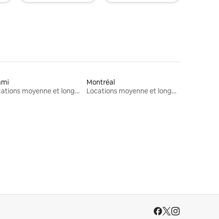
ami
Montréal
Locations moyenne et longue durée
Locations moyenne et longue durée