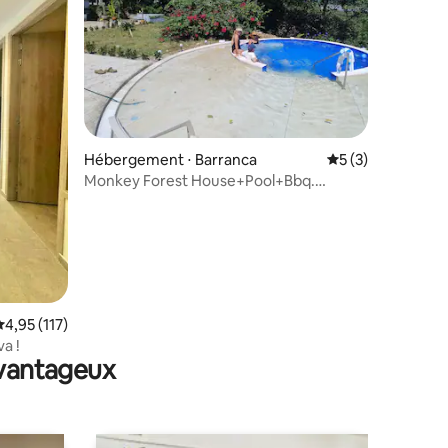
mmentaires : 5 sur 5
Hébergement ⋅ Barranca
Évaluation moyenn
5 (3)
Monkey Forest House+Pool+Bbq.
Barranca Upia
valuation moyenne sur la base de 117 commentaires : 4,95 sur 5
4,95 (117)
a !
avantageux