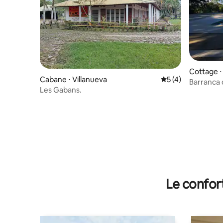
Cottage ⋅
Cabane ⋅ Villanueva
Évaluation moyenn
5 (4)
Barranca 
Les Gabans.
piscine s
Le confor