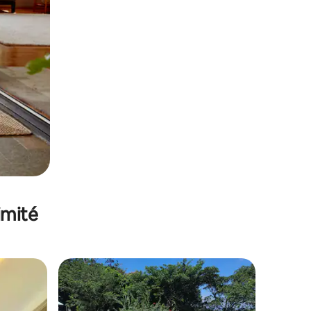
imité
lus appréciés