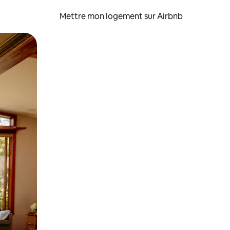
Mettre mon logement sur Airbnb
sant glisser.