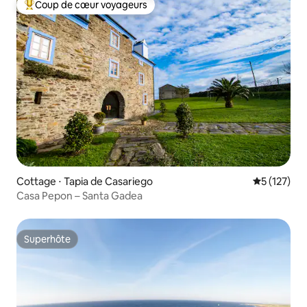
Coup de cœur voyageurs
Coups de cœur voyageurs les plus appréciés
Cottage ⋅ Tapia de Casariego
Évaluation 
5 (127)
Casa Pepon – Santa Gadea
Superhôte
Superhôte