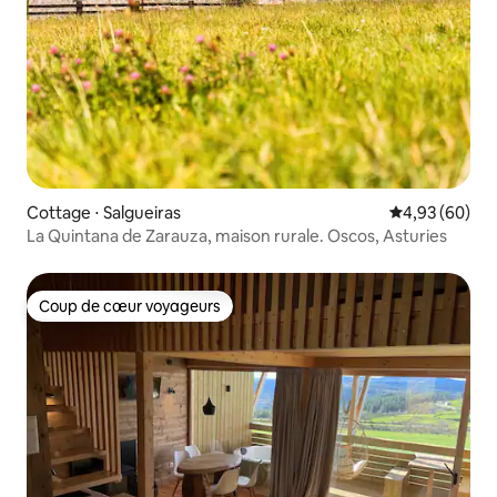
Cottage ⋅ Salgueiras
Évaluation mo
4,93 (60)
La Quintana de Zarauza, maison rurale. Oscos, Asturies
Coup de cœur voyageurs
Coup de cœur voyageurs