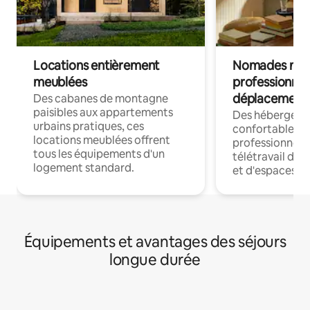
Locations entièrement
Nomades num
meublées
professionnel
déplacement
Des cabanes de montagne
paisibles aux appartements
Des hébergem
urbains pratiques, ces
confortables p
locations meublées offrent
professionnels
tous les équipements d'un
télétravail dis
logement standard.
et d'espaces de
Équipements et avantages des séjours
longue durée