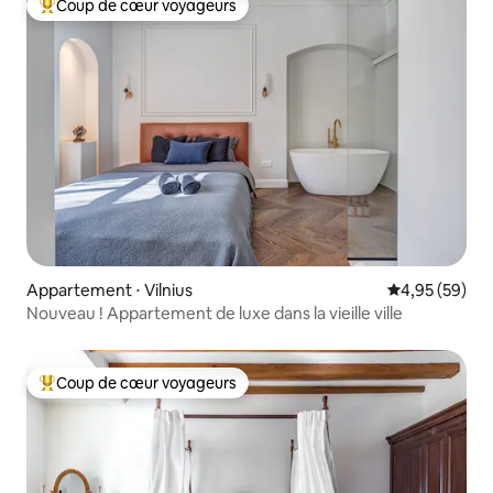
Coup de cœur voyageurs
Coups de cœur voyageurs les plus appréciés
Appartement ⋅ Vilnius
Évaluation mo
4,95 (59)
Nouveau ! Appartement de luxe dans la vieille ville
Coup de cœur voyageurs
Coups de cœur voyageurs les plus appréciés