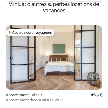
Vilnius : d'autres superbes locations de
vacances
Coup de cœur voyageurs
Coups de cœur voyageurs les plus appréciés
Appartement ⋅ Vilnius
Évaluation
5 (41)
Appartement dans la VIEILLE VILLE