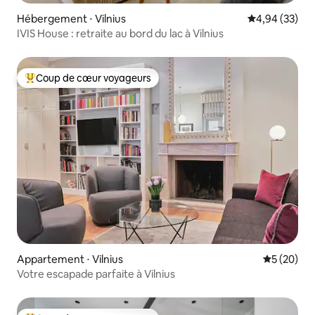
Hébergement ⋅ Vilnius
Évaluation mo
4,94 (33)
IVIS House : retraite au bord du lac à Vilnius
Coup de cœur voyageurs
Coups de cœur voyageurs les plus appréciés
Appartement ⋅ Vilnius
Évaluation
5 (20)
Votre escapade parfaite à Vilnius