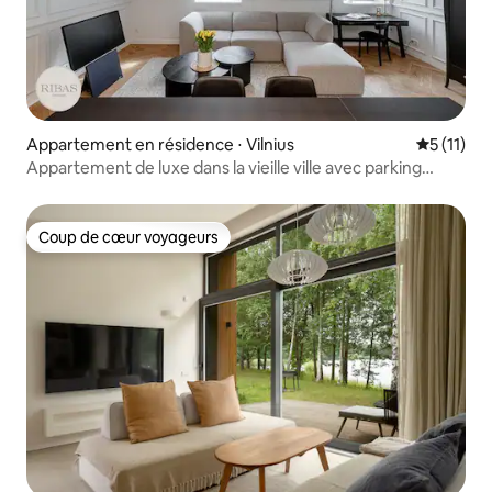
Appartement en résidence ⋅ Vilnius
Évaluatio
5 (11)
Appartement de luxe dans la vieille ville avec parking
gratuit réservé
Coup de cœur voyageurs
Coup de cœur voyageurs