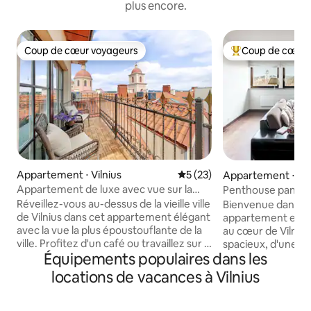
plus encore.
Coup de cœur voyageurs
Coup de cœur 
Coup de cœur voyageurs
Coups de cœur vo
Appartement ⋅ Vilnius
Évaluation moyenne sur la b
5 (23)
Appartement ⋅ Vil
Appartement de luxe avec vue sur la
Penthouse panor
ville Vilnius, 111
8 personnes dans la 
Réveillez-vous au-dessus de la vieille ville
Bienvenue dans n
de Vilnius dans cet appartement élégant
appartement en d
avec la vue la plus époustouflante de la
au cœur de Vilnius
ville. Profitez d'un café ou travaillez sur la
spacieux, d'une c
Équipements populaires dans les
terrasse vitrée, détendez-vous sur le
équipée, de deux s
balcon ou dans l'élégante chambre.
balcon confortable
locations de vacances à Vilnius
L'appartement dispose d'une cuisine
urbaine parfaite. 
entièrement équipée, d'une salle de bain
par des œuvres d'a
avec douche et d'un canapé-lit
profitez de la vue 