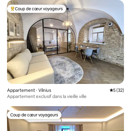
Coup de cœur voyageurs
Coups de cœur voyageurs les plus appréciés
Appartement ⋅ Vilnius
Évaluation
5 (32)
Appartement exclusif dans la vieille ville
Coup de cœur voyageurs
Coup de cœur voyageurs