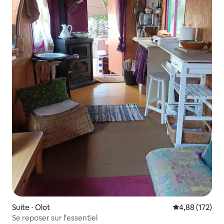
Suite ⋅ Olot
Évaluation moy
4,88 (172)
Se reposer sur l'essentiel