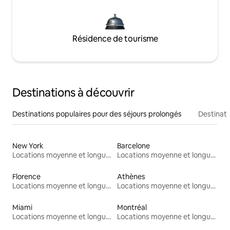
Résidence de tourisme
Destinations à découvrir
Destinations populaires pour des séjours prolongés
Destinati
New York
Barcelone
Locations moyenne et longue durée
Locations moyenne et longue durée
Florence
Athènes
Locations moyenne et longue durée
Locations moyenne et longue durée
Miami
Montréal
Locations moyenne et longue durée
Locations moyenne et longue durée