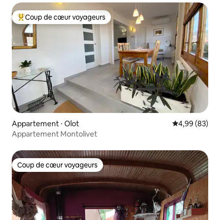
Coup de cœur voyageurs
Coups de cœur voyageurs les plus appréciés
Appartement ⋅ Olot
Évaluation mo
4,99 (83)
Appartement Montolivet
Coup de cœur voyageurs
Coup de cœur voyageurs