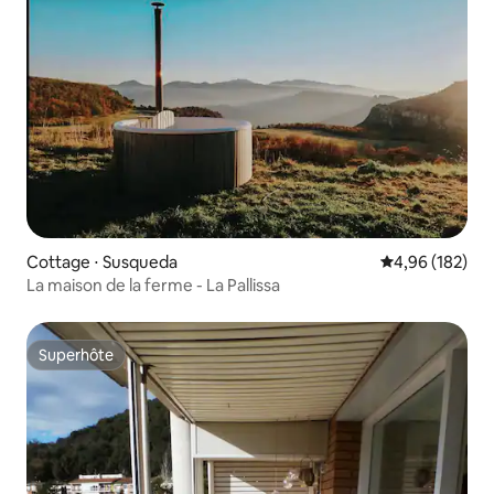
Cottage ⋅ Susqueda
Évaluation moy
4,96 (182)
La maison de la ferme - La Pallissa
Superhôte
Superhôte