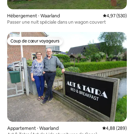
Hébergement ⋅ Waarland
Évaluation moy
4,97 (530)
Passer une nuit spéciale dans un wagon couvert
Coup de cœur voyageurs
Coup de cœur voyageurs
Appartement ⋅ Waarland
Évaluation moy
4,88 (289)