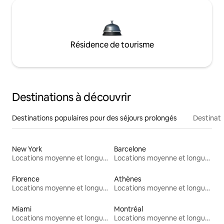
Résidence de tourisme
Destinations à découvrir
Destinations populaires pour des séjours prolongés
Destinati
New York
Barcelone
Locations moyenne et longue durée
Locations moyenne et longue durée
Florence
Athènes
Locations moyenne et longue durée
Locations moyenne et longue durée
Miami
Montréal
Locations moyenne et longue durée
Locations moyenne et longue durée