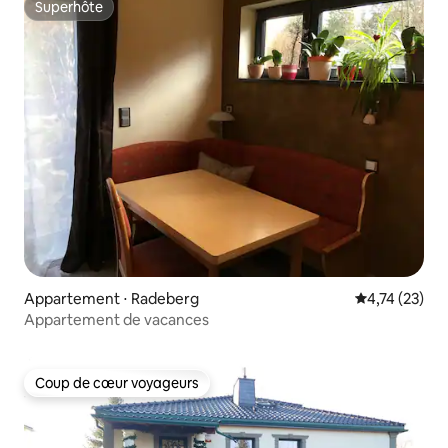
Superhôte
Superhôte
Appartement ⋅ Radeberg
Évaluation mo
4,74 (23)
Appartement de vacances
Coup de cœur voyageurs
Coup de cœur voyageurs