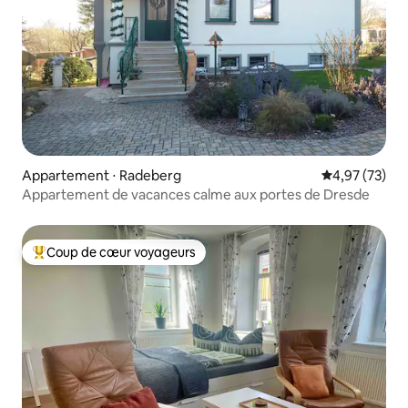
Appartement ⋅ Radeberg
Évaluation mo
4,97 (73)
Appartement de vacances calme aux portes de Dresde
Coup de cœur voyageurs
Coups de cœur voyageurs les plus appréciés