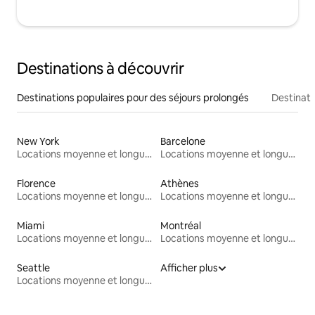
Destinations à découvrir
Destinations populaires pour des séjours prolongés
Destinati
New York
Barcelone
Locations moyenne et longue durée
Locations moyenne et longue durée
Florence
Athènes
Locations moyenne et longue durée
Locations moyenne et longue durée
Miami
Montréal
Locations moyenne et longue durée
Locations moyenne et longue durée
Seattle
Afficher plus
Locations moyenne et longue durée