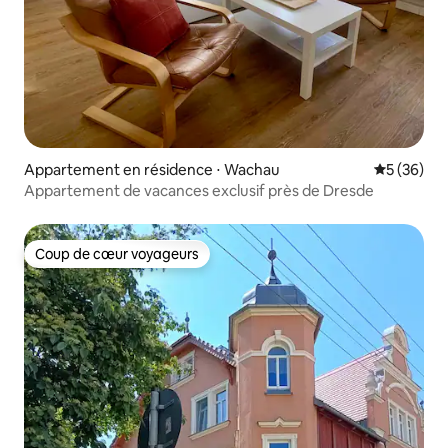
Appartement en résidence ⋅ Wachau
Évaluation
5 (36)
Appartement de vacances exclusif près de Dresde
Coup de cœur voyageurs
Coup de cœur voyageurs