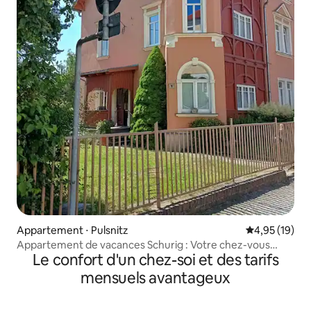
Appartement ⋅ Pulsnitz
Évaluation mo
4,95 (19)
Appartement de vacances Schurig : Votre chez-vous
Le confort d'un chez-soi et des tarifs
pour un temps.
mensuels avantageux