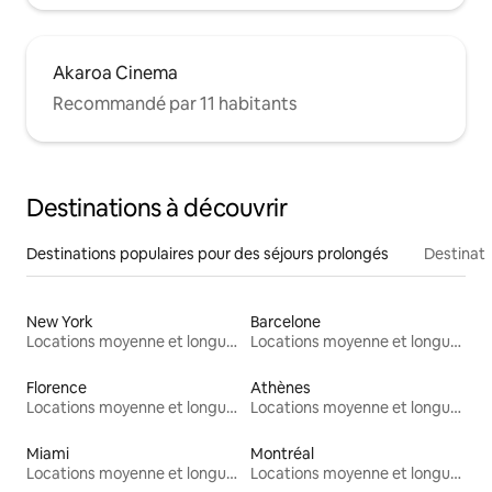
Akaroa Cinema
Recommandé par 11 habitants
Destinations à découvrir
Destinations populaires pour des séjours prolongés
Destinati
New York
Barcelone
Locations moyenne et longue durée
Locations moyenne et longue durée
Florence
Athènes
Locations moyenne et longue durée
Locations moyenne et longue durée
Miami
Montréal
Locations moyenne et longue durée
Locations moyenne et longue durée