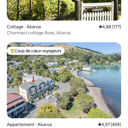
Cottage ⋅ Akaroa
Évaluation moy
4,88 (177)
Charmant cottage Rose, Akaroa
Coup de cœur voyageurs
Coups de cœur voyageurs les plus appréciés
Appartement ⋅ Akaroa
Évaluation moy
4,97 (409)