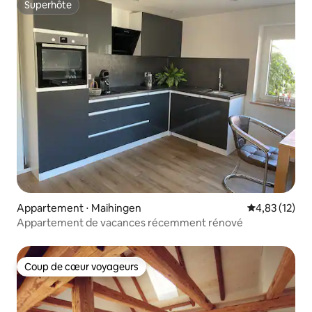
Superhôte
Superhôte
Appartement ⋅ Maihingen
Évaluation mo
4,83 (12)
Appartement de vacances récemment rénové
Coup de cœur voyageurs
Coup de cœur voyageurs