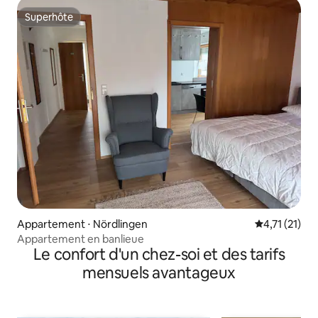
Superhôte
Superhôte
Appartement ⋅ Nördlingen
Évaluation m
4,71 (21)
Appartement en banlieue
Le confort d'un chez-soi et des tarifs
mensuels avantageux