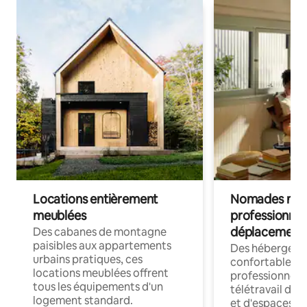
Locations entièrement
Nomades num
meublées
professionnel
déplacement
Des cabanes de montagne
paisibles aux appartements
Des hébergem
urbains pratiques, ces
confortables p
locations meublées offrent
professionnels
tous les équipements d'un
télétravail dis
logement standard.
et d'espaces de