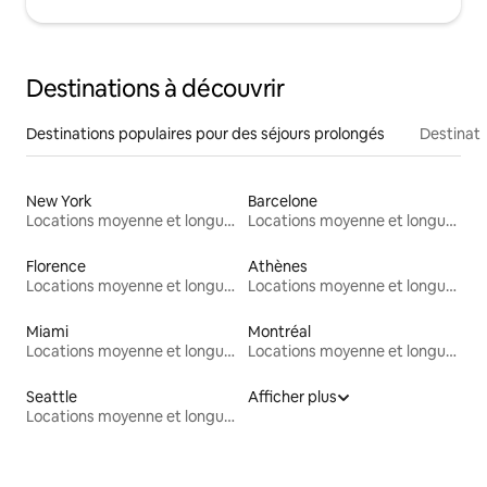
Destinations à découvrir
Destinations populaires pour des séjours prolongés
Destinati
New York
Barcelone
Locations moyenne et longue durée
Locations moyenne et longue durée
Florence
Athènes
Locations moyenne et longue durée
Locations moyenne et longue durée
Miami
Montréal
Locations moyenne et longue durée
Locations moyenne et longue durée
Seattle
Afficher plus
Locations moyenne et longue durée