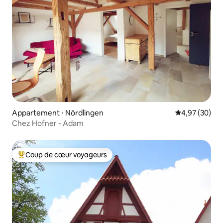
Appartement ⋅ Nördlingen
Évaluation mo
4,97 (30)
Chez Hofner - Adam
Coup de cœur voyageurs
Coups de cœur voyageurs les plus appréciés