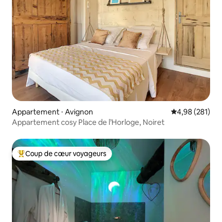
Appartement ⋅ Avignon
Évaluation moy
4,98 (281)
Appartement cosy Place de l’Horloge, Noiret
Coup de cœur voyageurs
Coups de cœur voyageurs les plus appréciés