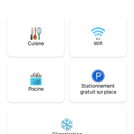
espace dégustatio
chambres, 2 salles 
Proche de tous c
et bars, accessibles à p
DETENDRE, SE RE
PROFITER.
Cuisine
Wifi
Stationnement
Piscine
gratuit sur place