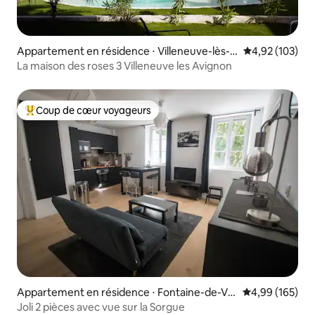
Appartement en résidence ⋅ Villeneuve-lès-A
Évaluation moy
4,92 (103)
vignon
La maison des roses 3 Villeneuve les Avignon
Coup de cœur voyageurs
Coups de cœur voyageurs les plus appréciés
Appartement en résidence ⋅ Fontaine-de-Va
Évaluation moy
4,99 (165)
ucluse
Joli 2 pièces avec vue sur la Sorgue