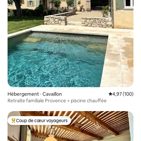
Hébergement ⋅ Cavaillon
Évaluation moy
4,97 (100)
Retraite familiale Provence + piscine chauffée
Coup de cœur voyageurs
Coups de cœur voyageurs les plus appréciés