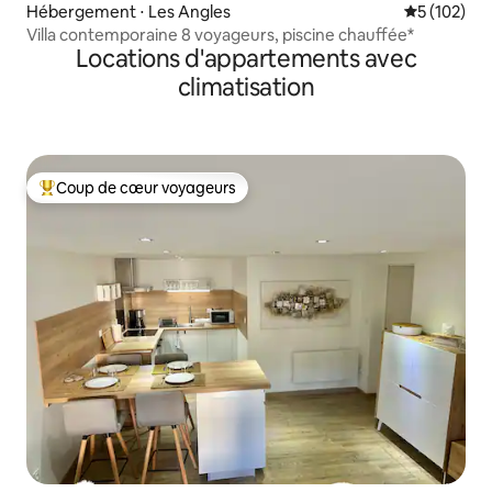
Hébergement ⋅ Les Angles
Évaluation 
5 (102)
Villa contemporaine 8 voyageurs, piscine chauffée*
Locations d'appartements avec
climatisation
Coup de cœur voyageurs
Coups de cœur voyageurs les plus appréciés