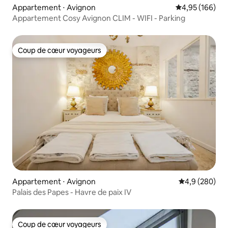
Appartement ⋅ Avignon
Évaluation moy
4,95 (166)
Appartement Cosy Avignon CLIM - WIFI - Parking
Coup de cœur voyageurs
Coup de cœur voyageurs
Appartement ⋅ Avignon
Évaluation mo
4,9 (280)
Palais des Papes - Havre de paix IV
Coup de cœur voyageurs