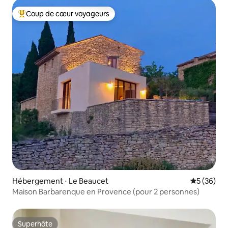
Coup de cœur voyageurs
Coups de cœur voyageurs les plus appréciés
Hébergement ⋅ Le Beaucet
Évaluation
5 (36)
Maison Barbarenque en Provence (pour 2 personnes)
Superhôte