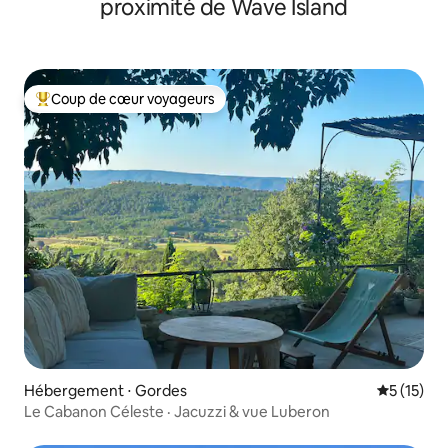
proximité de Wave Island
Coup de cœur voyageurs
Coups de cœur voyageurs les plus appréciés
Hébergement ⋅ Gordes
Évaluation
5 (15)
Le Cabanon Céleste · Jacuzzi & vue Luberon