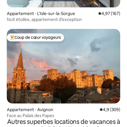
Appartement ⋅ L'Isle-sur-la-Sorgue
Évaluation moy
4,97 (167)
Nuit étoilée, appartement d'exception
Coup de cœur voyageurs
Coups de cœur voyageurs les plus appréciés
Appartement ⋅ Avignon
Évaluation mo
4,9 (309)
Face au Palais des Papes
Autres superbes locations de vacances à