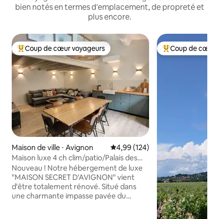
bien notés en termes d'emplacement, de propreté et
plus encore.
Coup de cœur voyageurs
Coup de cœur 
Coups de cœur voyageurs les plus appréciés
Coups de cœur vo
Maison de ville ⋅ Avignon
Évaluation moyenne sur la base 
4,99 (124)
Maison luxe 4 ch clim/patio/Palais des
Papes 10min
Nouveau ! Notre hébergement de luxe
"MAISON SECRET D'AVIGNON" vient
d'être totalement rénové. Situé dans
une charmante impasse pavée du
centre historique, entièrement
climatisé, il offre 4 chambres et 4 salles