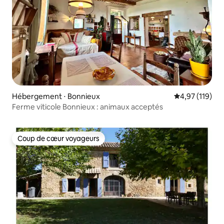
Hébergement ⋅ Bonnieux
Évaluation moy
4,97 (119)
Ferme viticole Bonnieux : animaux acceptés
Coup de cœur voyageurs
Coup de cœur voyageurs