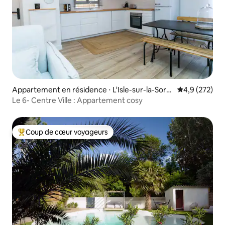
Appartement en résidence ⋅ L'Isle-sur-la-Sorg
Évaluation mo
4,9 (272)
ue
Le 6- Centre Ville : Appartement cosy
Coup de cœur voyageurs
Coups de cœur voyageurs les plus appréciés