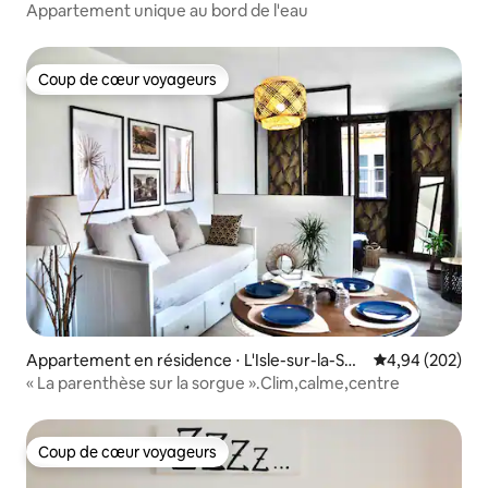
se
Appartement unique au bord de l'eau
Coup de cœur voyageurs
Coup de cœur voyageurs
Appartement en résidence ⋅ L'Isle-sur-la-Sor
Évaluation moy
4,94 (202)
gue
« La parenthèse sur la sorgue ».Clim,calme,centre
Coup de cœur voyageurs
Coup de cœur voyageurs