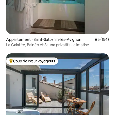
Appartement ⋅ Saint-Saturnin-lès-Avignon
Évaluation 
5 (154)
La Galatée, Balnéo et Sauna privatifs - climatisé
Coup de cœur voyageurs
Coups de cœur voyageurs les plus appréciés