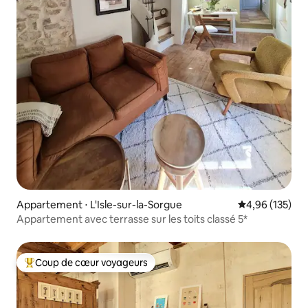
Appartement ⋅ L'Isle-sur-la-Sorgue
Évaluation moy
4,96 (135)
Appartement avec terrasse sur les toits classé 5*
Coup de cœur voyageurs
Coups de cœur voyageurs les plus appréciés