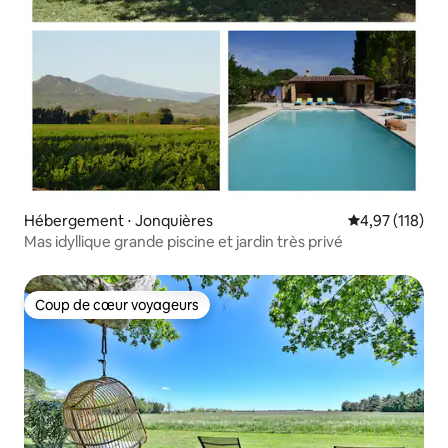
Hébergement ⋅ Jonquières
Évaluation moy
4,97 (118)
Mas idyllique grande piscine et jardin très privé
Coup de cœur voyageurs
Coup de cœur voyageurs