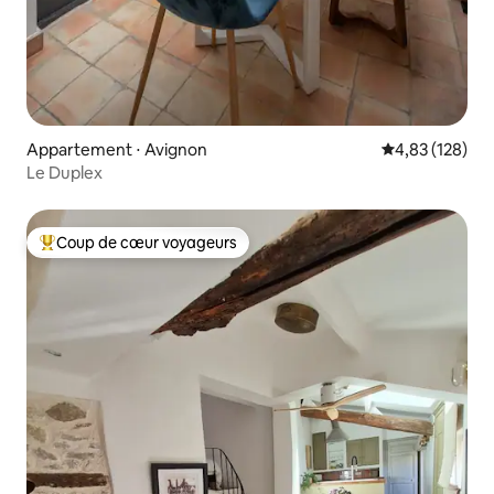
Appartement ⋅ Avignon
Évaluation moy
4,83 (128)
Le Duplex
Coup de cœur voyageurs
Coups de cœur voyageurs les plus appréciés