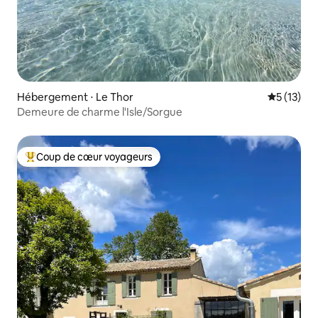
Hébergement ⋅ Le Thor
Évaluation
5 (13)
Demeure de charme l'Isle/Sorgue
Coup de cœur voyageurs
Coups de cœur voyageurs les plus appréciés