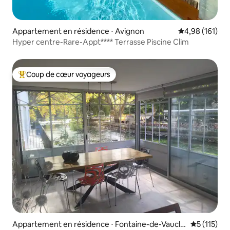
Appartement en résidence ⋅ Avignon
Évaluation moy
4,98 (161)
Hyper centre-Rare-Appt**** Terrasse Piscine Clim
Coup de cœur voyageurs
Coups de cœur voyageurs les plus appréciés
Appartement en résidence ⋅ Fontaine-de-Vauclu
Évaluation 
5 (115)