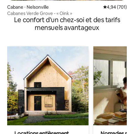
Cabane ⋅ Nelsonville
Évaluation moy
4,94 (701)
Cabanes Verde Grove - « Oink »
Le confort d'un chez-soi et des tarifs
mensuels avantageux
Locations entièrement
Nomades num