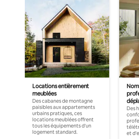
Locations entièrement
Noma
meublées
prof
dépl
Des cabanes de montagne
paisibles aux appartements
Des 
urbains pratiques, ces
confo
locations meublées offrent
profe
tous les équipements d'un
télét
logement standard.
et d'