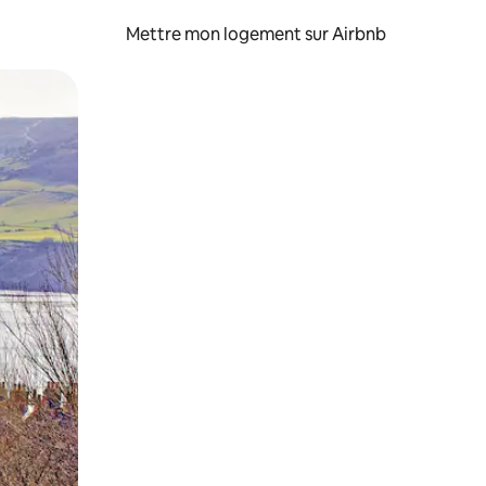
Mettre mon logement sur Airbnb
sant glisser.