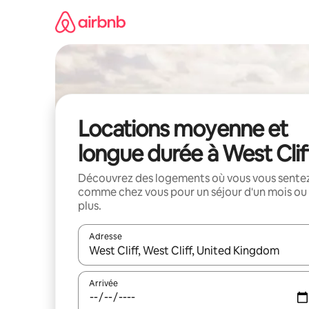
Aller
directement
au
contenu
Locations moyenne et
longue durée à West Clif
Découvrez des logements où vous vous sente
comme chez vous pour un séjour d'un mois ou
plus.
Adresse
Lorsque les résultats s'affichent, utilisez les flèc
Arrivée