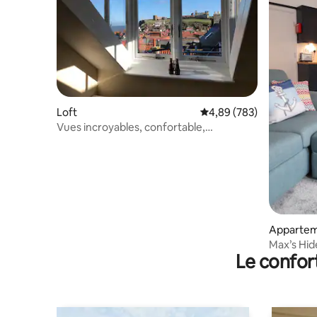
Loft
Évaluation moyenne sur 
4,89 (783)
Vues incroyables, confortable,
emplacement central, Whitby
Appartem
Max’s Hid
Le confor
disponibl