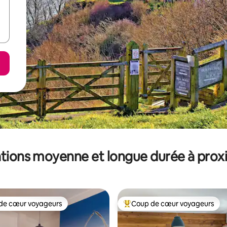
tions moyenne et longue durée à prox
de cœur voyageurs
Coup de cœur voyageurs
 cœur voyageurs les plus appréciés
Coups de cœur voyageurs les p