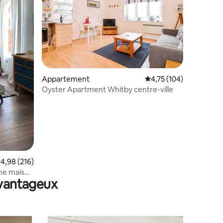
Appartement
Évaluation moyenne sur
4,75 (104)
Oyster Apartment Whitby centre-ville
taires : 4,96 sur 5
valuation moyenne sur la base de 216 commentaires : 4,98 sur 5
4,98 (216)
ne maison
avantageux
L’ABBAYE