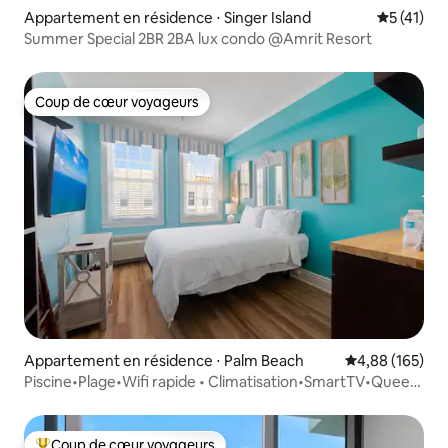
Appartement en résidence ⋅ Singer Island
Évaluation
5 (41)
Summer Special 2BR 2BA lux condo @Amrit Resort
Coup de cœur voyageurs
Coup de cœur voyageurs
Appartement en résidence ⋅ Palm Beach
Évaluation moy
4,88 (165)
Piscine•Plage•Wifi rapide • Climatisation•SmartTV•Queen
Size•Petit appartement en résidence
Coup de cœur voyageurs