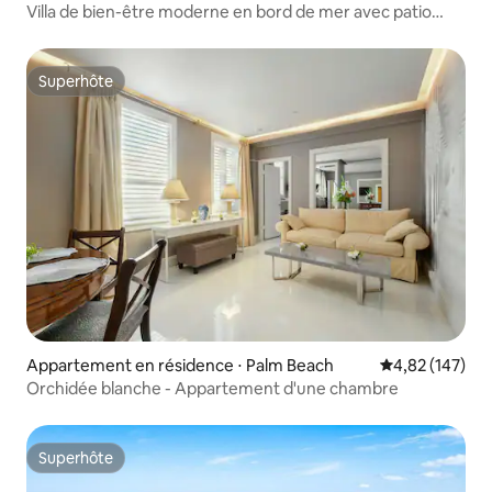
Villa de bien-être moderne en bord de mer avec patio
spacieux
Superhôte
Superhôte
Appartement en résidence ⋅ Palm Beach
Évaluation moy
4,82 (147)
Orchidée blanche - Appartement d'une chambre
Superhôte
Superhôte