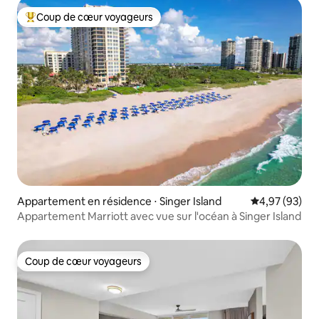
Coup de cœur voyageurs
Coups de cœur voyageurs les plus appréciés
Appartement en résidence ⋅ Singer Island
Évaluation mo
4,97 (93)
Appartement Marriott avec vue sur l'océan à Singer Island
Coup de cœur voyageurs
Coup de cœur voyageurs