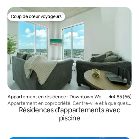
vue sur la côte
Coup de cœur voyageurs
Coup de cœur voyageurs
Appartement en résidence ⋅ Downtown West
Évaluation mo
4,85 (66)
Palm Beach
Appartement en copropriété. Centre-ville et à quelques
Résidences d'appartements avec
minutes de la plage
piscine