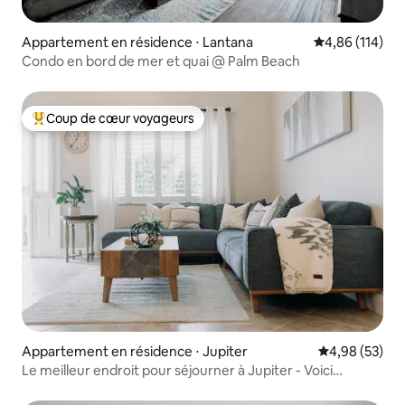
Appartement en résidence ⋅ Lantana
Évaluation moy
4,86 (114)
Condo en bord de mer et quai @ Palm Beach
Coup de cœur voyageurs
Coups de cœur voyageurs les plus appréciés
Appartement en résidence ⋅ Jupiter
Évaluation mo
4,98 (53)
Le meilleur endroit pour séjourner à Jupiter - Voici
pourquoi