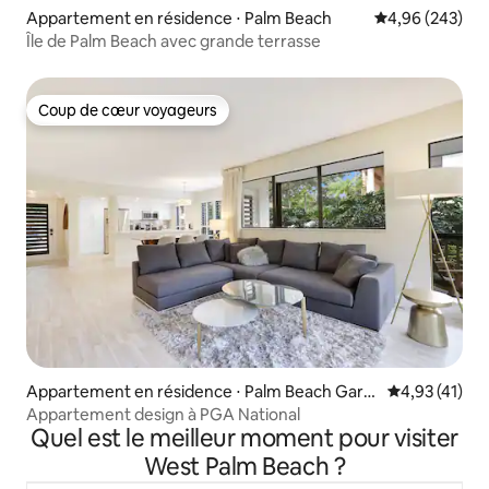
Appartement en résidence ⋅ Palm Beach
Évaluation moy
4,96 (243)
Île de Palm Beach avec grande terrasse
Coup de cœur voyageurs
Coup de cœur voyageurs
Appartement en résidence ⋅ Palm Beach Gard
Évaluation mo
4,93 (41)
ens
Appartement design à PGA National
Quel est le meilleur moment pour visiter
West Palm Beach ?