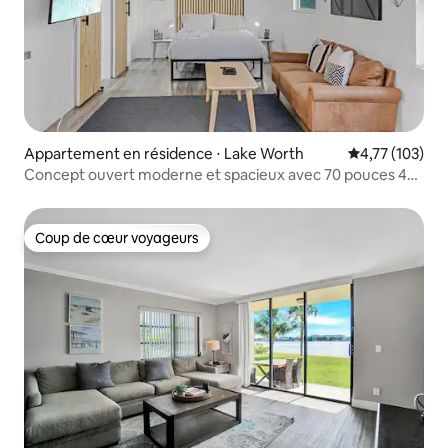
Appartement en résidence ⋅ Lake Worth
Évaluation moy
4,77 (103)
Concept ouvert moderne et spacieux avec 70 pouces 4k
près de DT
Coup de cœur voyageurs
Coup de cœur voyageurs