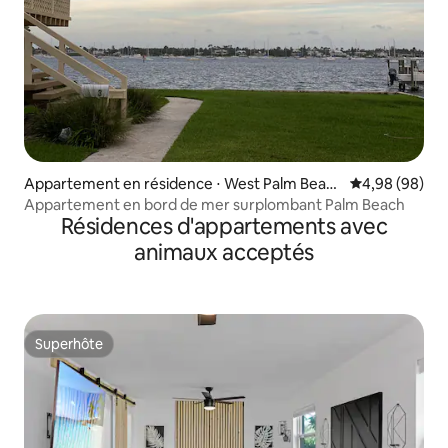
Appartement en résidence ⋅ West Palm Beac
Évaluation mo
4,98 (98)
h
Appartement en bord de mer surplombant Palm Beach
Résidences d'appartements avec
animaux acceptés
Superhôte
Superhôte