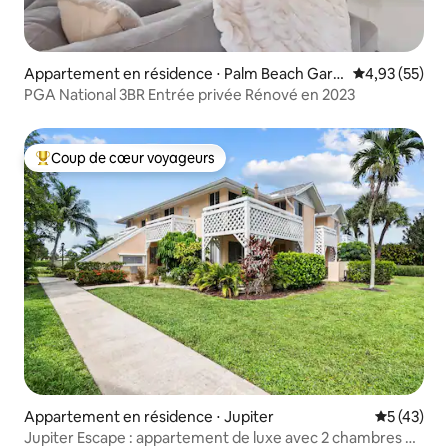
Appartement en résidence ⋅ Palm Beach Gard
Évaluation mo
4,93 (55)
ens
PGA National 3BR Entrée privée Rénové en 2023
Coup de cœur voyageurs
Coups de cœur voyageurs les plus appréciés
Appartement en résidence ⋅ Jupiter
Évaluation
5 (43)
Jupiter Escape : appartement de luxe avec 2 chambres et