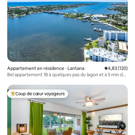
Appartement en résidence ⋅ Lantana
Évaluation moy
4,83 (120)
Bel appartement 1B à quelques pas du lagon et à 5 min de
la plage
Coup de cœur voyageurs
Coups de cœur voyageurs les plus appréciés