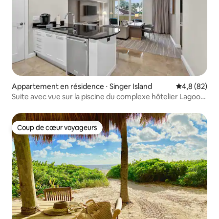
Appartement en résidence ⋅ Singer Island
Évaluation m
4,8 (82)
Suite avec vue sur la piscine du complexe hôtelier Lagoon
n° 414
Coup de cœur voyageurs
Coup de cœur voyageurs