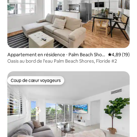
Appartement en résidence ⋅ Palm Beach Shor
Évaluation mo
4,89 (19)
es
Oasis au bord de l'eau Palm Beach Shores, Floride #2
Coup de cœur voyageurs
Coup de cœur voyageurs