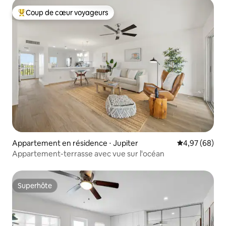
Coup de cœur voyageurs
Coups de cœur voyageurs les plus appréciés
Appartement en résidence ⋅ Jupiter
Évaluation mo
4,97 (68)
Appartement-terrasse avec vue sur l'océan
Superhôte
Superhôte