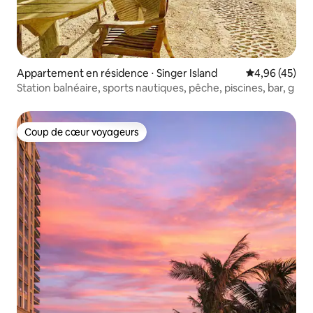
Appartement en résidence ⋅ Singer Island
Évaluation mo
4,96 (45)
Station balnéaire, sports nautiques, pêche, piscines, bar, g
Coup de cœur voyageurs
Coup de cœur voyageurs