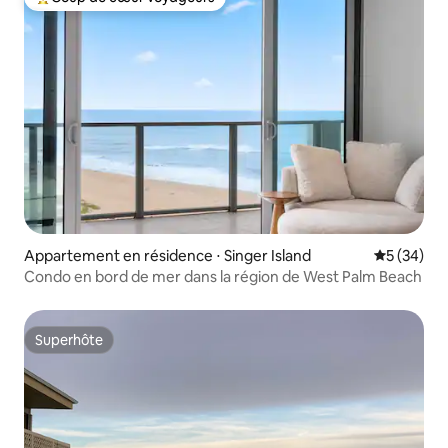
Coups de cœur voyageurs les plus appréciés
Appartement en résidence ⋅ Singer Island
Évaluation
5 (34)
Condo en bord de mer dans la région de West Palm Beach
Superhôte
Superhôte