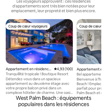
Les voyageurs approuvent : ces résidences
d'appartements sont très bien notées pour leur
emplacement, leur propreté et bien plus encore.
Coup de cœur voyageurs
Coup de cœur vo
Coup de cœur voyageurs
Coup de cœur vo
Appartement en résidence
Évaluation moyenne sur la base 
4,93 (100)
Appartement en r
⋅ Palm Beach Shores
⋅ Palm Beach
Tranquillité tropicale ! Boutique Resort
Bel appartement 
piscine/plage. Emp
Détendez-vous dans un spacieux
Bienvenue à l'hôte
appartement au deuxième étage avec
Beach ! Emplacem
votre propre balcon privé dans un
parfait pour profit
complexe hôtelier de charme. Une oasis
Palm Beach et expl
West Palm Beach : équipements
tropicale vous attend avec une piscine
à offrir. Marchez ju
chauffée et un spa pour 10 personnes. À
restaurants et les
populaires dans les résidences
l'intérieur, vous trouverez un canapé en
gratuit ! Magnifi