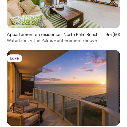
Appartement en résidence ⋅ North Palm Beach
Évaluation
5 (50)
Waterfront « The Palms » entièrement rénové
Luxe
Luxe