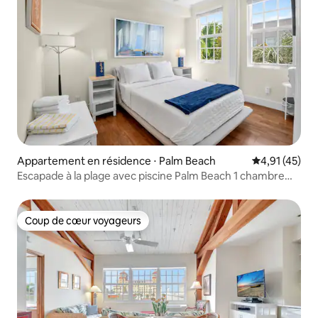
Appartement en résidence ⋅ Palm Beach
Évaluation mo
4,91 (45)
Escapade à la plage avec piscine Palm Beach 1 chambre
avec cuisine
Coup de cœur voyageurs
Coup de cœur voyageurs