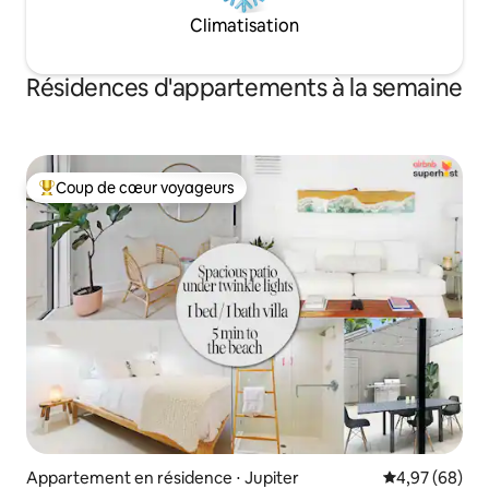
Climatisation
Résidences d'appartements à la semaine
Coup de cœur voyageurs
Coups de cœur voyageurs les plus appréciés
Appartement en résidence ⋅ Jupiter
Évaluation mo
4,97 (68)