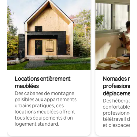
Locations entièrement
Nomades num
meublées
professionnel
déplacement
Des cabanes de montagne
paisibles aux appartements
Des hébergem
urbains pratiques, ces
confortables p
locations meublées offrent
professionnels
tous les équipements d'un
télétravail dis
logement standard.
et d'espaces de