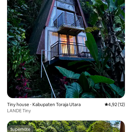
Tiny house ⋅ Kabupaten Toraja Utara
Évaluation mo
4,92 (12)
LANDE Tiny
Superhôte
Superhôte