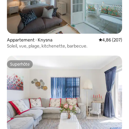
Appartement ⋅ Knysna
Évaluation moy
4,86 (207)
Soleil, vue, plage, kitchenette, barbecue.
Superhôte
Superhôte