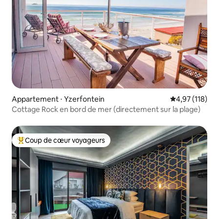
Appartement ⋅ Yzerfontein
Évaluation moy
4,97 (118)
Cottage Rock en bord de mer (directement sur la plage)
Coup de cœur voyageurs
Coups de cœur voyageurs les plus appréciés