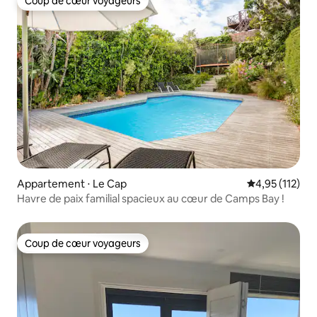
Coup de cœur voyageurs
Coup de cœur voyageurs
Appartement ⋅ Le Cap
Évaluation moy
4,95 (112)
Havre de paix familial spacieux au cœur de Camps Bay !
Coup de cœur voyageurs
Coup de cœur voyageurs