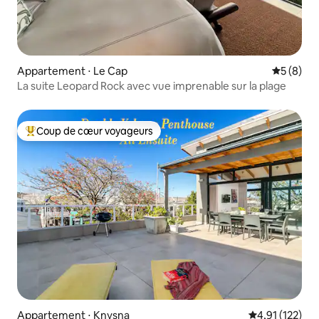
Appartement ⋅ Le Cap
Évaluatio
5 (8)
La suite Leopard Rock avec vue imprenable sur la plage
Coup de cœur voyageurs
Coups de cœur voyageurs les plus appréciés
Appartement ⋅ Knysna
Évaluation moy
4,91 (122)