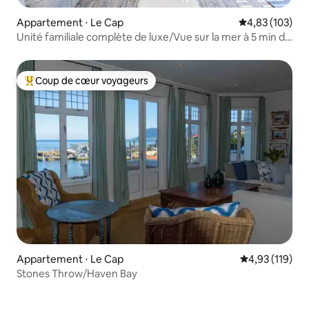
Appartement ⋅ Le Cap
Évaluation moy
4,83 (103)
Unité familiale complète de luxe/Vue sur la mer à 5 min de
la plage
Coup de cœur voyageurs
Coups de cœur voyageurs les plus appréciés
Appartement ⋅ Le Cap
Évaluation moy
4,93 (119)
Stones Throw/Haven Bay