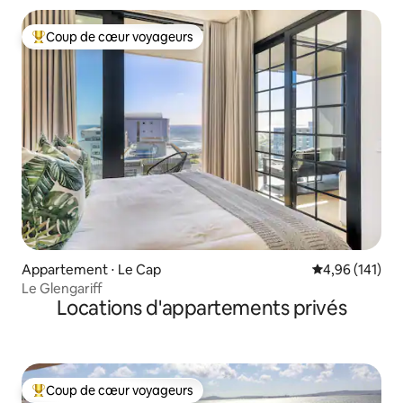
Coup de cœur voyageurs
Coups de cœur voyageurs les plus appréciés
Appartement ⋅ Le Cap
Évaluation moy
4,96 (141)
Le Glengariff
Locations d'appartements privés
Coup de cœur voyageurs
Coups de cœur voyageurs les plus appréciés