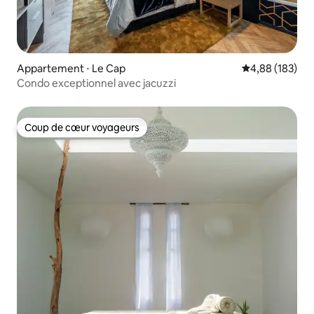
Appartement ⋅ Le Cap
Évaluation moy
4,88 (183)
Condo exceptionnel avec jacuzzi
Coup de cœur voyageurs
Coup de cœur voyageurs