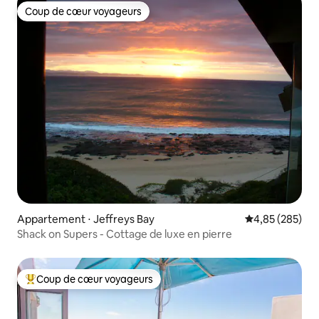
Coup de cœur voyageurs
Coup de cœur voyageurs
Appartement ⋅ Jeffreys Bay
Évaluation moy
4,85 (285)
Shack on Supers - Cottage de luxe en pierre
Coup de cœur voyageurs
Coups de cœur voyageurs les plus appréciés