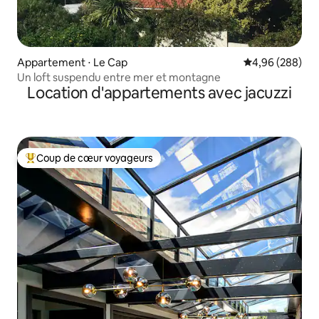
Appartement ⋅ Le Cap
Évaluation moy
4,96 (288)
Un loft suspendu entre mer et montagne
Location d'appartements avec jacuzzi
Coup de cœur voyageurs
Coups de cœur voyageurs les plus appréciés