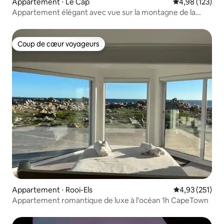
Appartement ⋅ Le Cap
Évaluation moy
4,98 (123)
Appartement élégant avec vue sur la montagne de la
Table dans le City Bowl
Coup de cœur voyageurs
Coup de cœur voyageurs
Appartement ⋅ Rooi-Els
Évaluation moy
4,93 (251)
Appartement romantique de luxe à l'océan 1h CapeTown