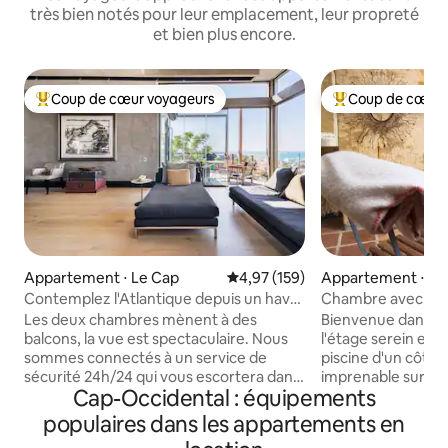
très bien notés pour leur emplacement, leur propreté
et bien plus encore.
Coup de cœur voyageurs
Coup de cœur 
Coups de cœur voyageurs les plus appréciés
Coups de cœur vo
Appartement ⋅ Le Cap
Évaluation moyenne sur la base 
4,97 (159)
Appartement ⋅ H
Contemplez l'Atlantique depuis un havre
Chambre avec balc
vitré
Les deux chambres mènent à des
Bienvenue dans c
balcons, la vue est spectaculaire. Nous
l'étage serein et 
sommes connectés à un service de
piscine d'un côté 
sécurité 24h/24 qui vous escortera dans
imprenable sur la 
Cap-Occidental : équipements
l'appartement si vous rentrez tard ou
chambre elle-mêm
seul. L'ensemble de l'appartement est
confortable et arti
populaires dans les appartements en
disponible. Cuisine salon salle à manger
de rangements, d'