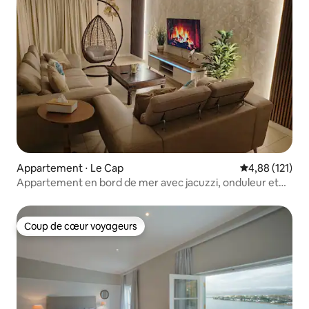
Appartement ⋅ Le Cap
Évaluation moy
4,88 (121)
Appartement en bord de mer avec jacuzzi, onduleur et
climatisation Campsbay
Coup de cœur voyageurs
Coup de cœur voyageurs