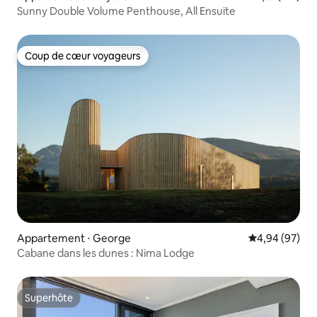
Sunny Double Volume Penthouse, All Ensuite
Coup de cœur voyageurs
Coup de cœur voyageurs
Appartement ⋅ George
Évaluation mo
4,94 (97)
Cabane dans les dunes : Nima Lodge
Superhôte
Superhôte