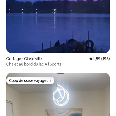
Cottage ⋅ Clarksville
Évaluation moy
4,89 (195)
Chalet au bord du lac All Sports
Coup de cœur voyageurs
Coup de cœur voyageurs