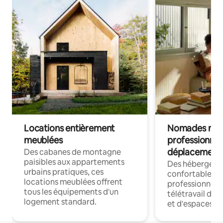
Locations entièrement
Nomades num
meublées
professionnel
déplacement
Des cabanes de montagne
paisibles aux appartements
Des hébergem
urbains pratiques, ces
confortables p
locations meublées offrent
professionnels
tous les équipements d'un
télétravail dis
logement standard.
et d'espaces de