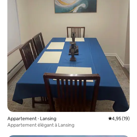
Appartement ⋅ Lansing
Évaluation mo
4,95 (19)
Appartement élégant à Lansing