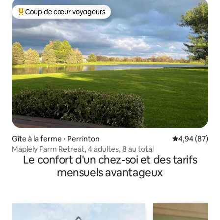
Coup de cœur voyageurs
Coups de cœur voyageurs les plus appréciés
Gîte à la ferme ⋅ Perrinton
Évaluation mo
4,94 (87)
Maplely Farm Retreat, 4 adultes, 8 au total
Le confort d'un chez-soi et des tarifs
mensuels avantageux