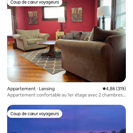
Coup de cœur voyageurs
Coup de cœur voyageurs
Appartement ⋅ Lansing
Évaluation moy
4,86 (319)
Appartement confortable au 1er étage avec 2 chambres
près de la vieille ville
Coup de cœur voyageurs
Coup de cœur voyageurs