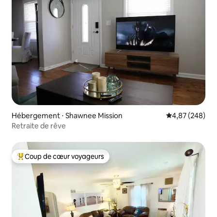
Hébergement ⋅ Shawnee Mission
Évaluation moy
4,87 (248)
Retraite de rêve
Coup de cœur voyageurs
Coups de cœur voyageurs les plus appréciés