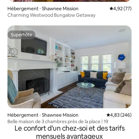
Hébergement ⋅ Shawnee Mission
Évaluation mo
4,92 (77)
Charming Westwood Bungalow Getaway
Superhôte
Superhôte
Hébergement ⋅ Shawnee Mission
Évaluation moy
4,83 (246)
Belle maison de 3 chambres près de la place | 19
Le confort d'un chez-soi et des tarifs
mensuels avantageux