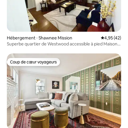
Hébergement ⋅ Shawnee Mission
Évaluation mo
4,95 (42)
Superbe quartier de Westwood accessible à pied Maison
assez confortable !
Coup de cœur voyageurs
Coup de cœur voyageurs