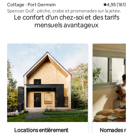
Cottage ⋅ Port Germein
Évaluation moy
4,95 (161)
Spencer Gulf : pêche, crabe et promenades sur la jetée.
Le confort d'un chez-soi et des tarifs
mensuels avantageux
Locations entièrement
Nomades num