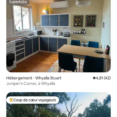
Superhôte
Superhôte
Hébergement ⋅ Whyalla Stuart
Évaluation mo
4,81 (42)
Juniper's Corner, à Whyalla
Coup de cœur voyageurs
Coups de cœur voyageurs les plus appréciés