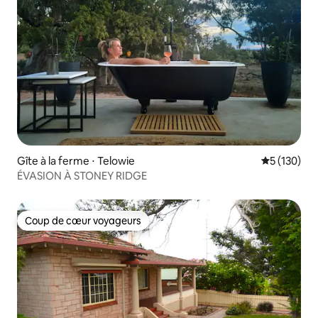
Gîte à la ferme ⋅ Telowie
Évaluation 
5 (130)
ÉVASION À STONEY RIDGE
Coup de cœur voyageurs
Coup de cœur voyageurs