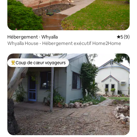
Hébergement ⋅ Whyalla
Évaluatio
5 (9)
Whyalla House - Hébergement exécutif Home2Home
Coup de cœur voyageurs
Coups de cœur voyageurs les plus appréciés