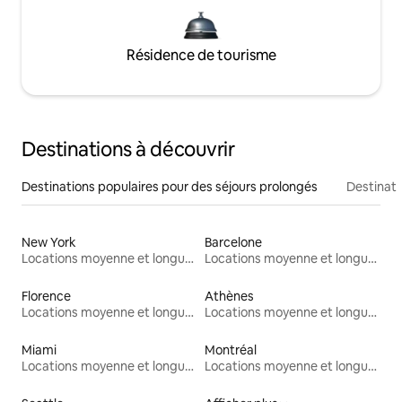
Résidence de tourisme
Destinations à découvrir
Destinations populaires pour des séjours prolongés
Destinati
New York
Barcelone
Locations moyenne et longue durée
Locations moyenne et longue durée
Florence
Athènes
Locations moyenne et longue durée
Locations moyenne et longue durée
Miami
Montréal
Locations moyenne et longue durée
Locations moyenne et longue durée