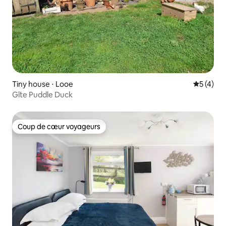
Tiny house ⋅ Looe
Évaluatio
5 (4)
Gîte Puddle Duck
Coup de cœur voyageurs
Coup de cœur voyageurs