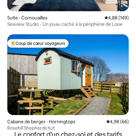
Suite ⋅ Cornouailles
Évaluation moy
4,88 (149)
Seaview Studio - Un joyau caché à la périphérie de Looe
Coup de cœur voyageurs
Coups de cœur voyageurs les plus appréciés
Cabane de berger ⋅ Horningtops
Évaluation mo
4,98 (66)
Rosehill Shepherds hut
Le confort d'un chez-soi et des tarifs