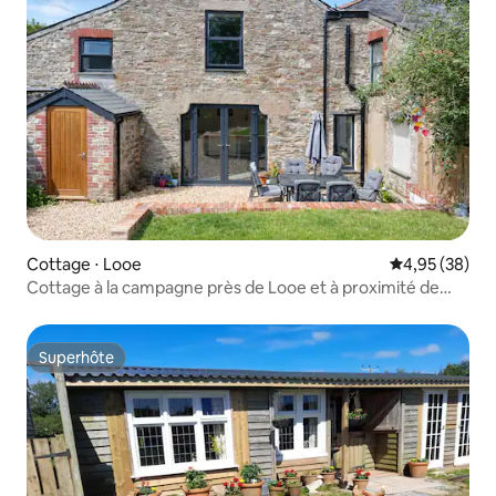
Cottage ⋅ Looe
Évaluation mo
4,95 (38)
Cottage à la campagne près de Looe et à proximité de
Fowey en voiture
Superhôte
Superhôte