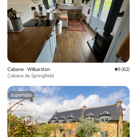
Cabane ⋅ Wilbarston
Évaluation
5 (62)
Cabane de Springfield
Superhôte
Superhôte