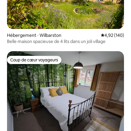
Hébergement ⋅ Wilbarston
Évaluation moy
4,92 (140)
Belle maison spacieuse de 4 lits dans un joli village
Coup de cœur voyageurs
Coup de cœur voyageurs