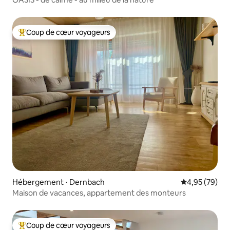
Coup de cœur voyageurs
Coups de cœur voyageurs les plus appréciés
Hébergement ⋅ Dernbach
Évaluation mo
4,95 (79)
Maison de vacances, appartement des monteurs
Coup de cœur voyageurs
Coups de cœur voyageurs les plus appréciés