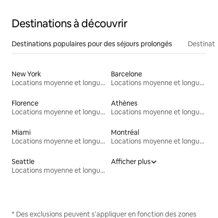
Destinations à découvrir
Destinations populaires pour des séjours prolongés
Destinati
New York
Barcelone
Locations moyenne et longue durée
Locations moyenne et longue durée
Florence
Athènes
Locations moyenne et longue durée
Locations moyenne et longue durée
Miami
Montréal
Locations moyenne et longue durée
Locations moyenne et longue durée
Seattle
Afficher plus
Locations moyenne et longue durée
* Des exclusions peuvent s'appliquer en fonction des zones