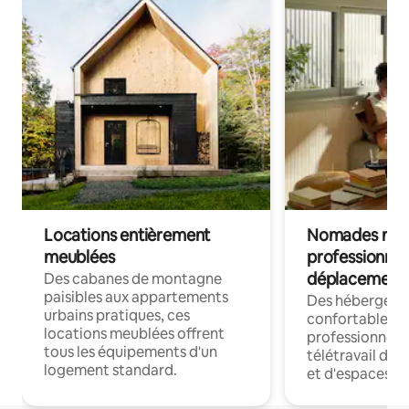
Locations entièrement
Nomades num
meublées
professionnel
déplacement
Des cabanes de montagne
paisibles aux appartements
Des hébergem
urbains pratiques, ces
confortables p
locations meublées offrent
professionnels
tous les équipements d'un
télétravail dis
logement standard.
et d'espaces de