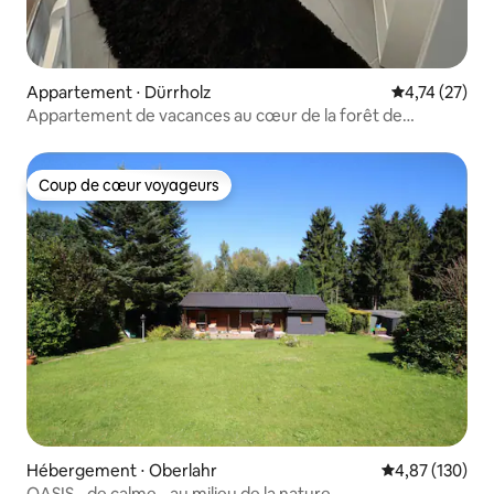
Appartement ⋅ Dürrholz
Évaluation mo
4,74 (27)
Appartement de vacances au cœur de la forêt de
Westerwald !
Coup de cœur voyageurs
Coup de cœur voyageurs
Hébergement ⋅ Oberlahr
Évaluation moy
4,87 (130)
OASIS - de calme - au milieu de la nature