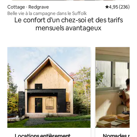
Cottage ⋅ Redgrave
Évaluation moy
4,95 (236)
Belle vie à la campagne dans le Suffolk
Le confort d'un chez-soi et des tarifs
mensuels avantageux
Locations entièrement
Nomades num