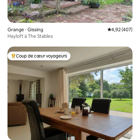
Grange ⋅ Gissing
Évaluation moy
4,92 (407)
Hayloft à The Stables
Coup de cœur voyageurs
Coups de cœur voyageurs les plus appréciés