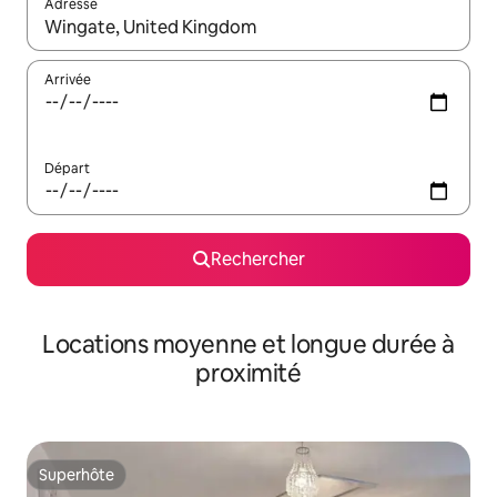
Adresse
Lorsque les résultats s'affichent, utilisez les flèches vers le hau
Arrivée
Départ
Rechercher
Locations moyenne et longue durée à
proximité
Superhôte
Superhôte