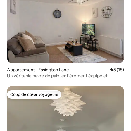
Appartement ⋅ Easington Lane
Évaluation
5 (18)
Un véritable havre de paix, entièrement équipé et
chaleureux
Coup de cœur voyageurs
Coup de cœur voyageurs