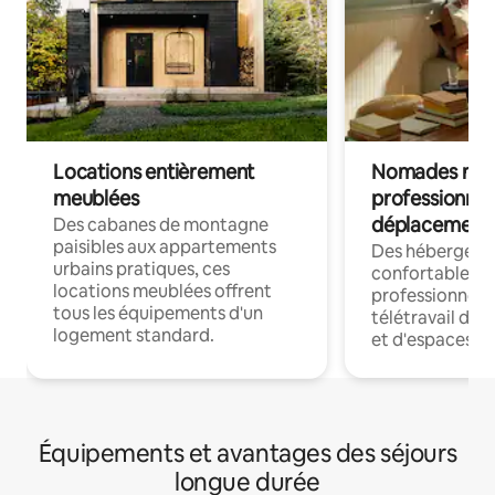
Locations entièrement
Nomades num
meublées
professionnel
déplacement
Des cabanes de montagne
paisibles aux appartements
Des hébergem
urbains pratiques, ces
confortables p
locations meublées offrent
professionnels
tous les équipements d'un
télétravail dis
logement standard.
et d'espaces de
Équipements et avantages des séjours
longue durée