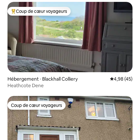
Coup de cœur voyageurs
Coups de cœur voyageurs les plus appréciés
Hébergement ⋅ Blackhall Colliery
Évaluation mo
4,98 (45)
Heathcote Dene
Coup de cœur voyageurs
Coup de cœur voyageurs