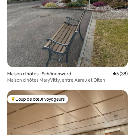
Maison d'hôtes ⋅ Schönenwerd
Évaluation
5 (38)
Maison d'hôtes MaryVitty, entre Aarau et Olten
Coup de cœur voyageurs
Coups de cœur voyageurs les plus appréciés