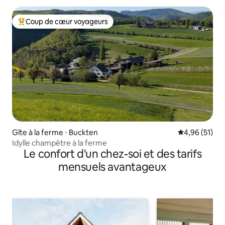
Coup de cœur voyageurs
Coups de cœur voyageurs les plus appréciés
Gîte à la ferme ⋅ Buckten
Évaluation mo
4,96 (51)
Idylle champêtre à la ferme
Le confort d'un chez-soi et des tarifs
mensuels avantageux