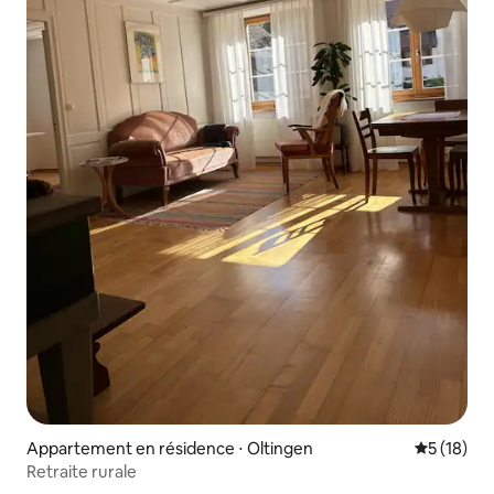
Appartement en résidence ⋅ Oltingen
Évaluation
5 (18)
Retraite rurale