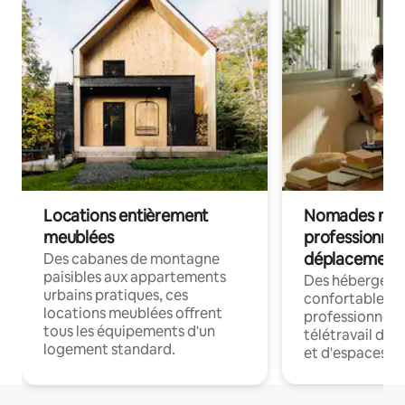
Locations entièrement
Nomades num
meublées
professionnel
déplacement
Des cabanes de montagne
paisibles aux appartements
Des hébergem
urbains pratiques, ces
confortables p
locations meublées offrent
professionnels
tous les équipements d'un
télétravail dis
logement standard.
et d'espaces de