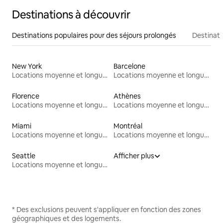
Destinations à découvrir
Destinations populaires pour des séjours prolongés
Destinati
New York
Barcelone
Locations moyenne et longue durée
Locations moyenne et longue durée
Florence
Athènes
Locations moyenne et longue durée
Locations moyenne et longue durée
Miami
Montréal
Locations moyenne et longue durée
Locations moyenne et longue durée
Seattle
Afficher plus
Locations moyenne et longue durée
* Des exclusions peuvent s'appliquer en fonction des zones
géographiques et des logements.