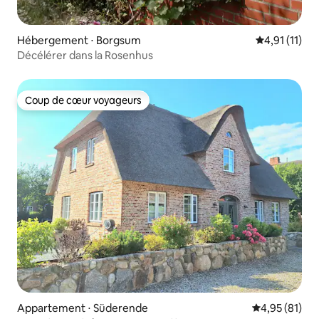
Hébergement ⋅ Borgsum
Évaluation m
4,91 (11)
Décélérer dans la Rosenhus
Coup de cœur voyageurs
Coup de cœur voyageurs
Appartement ⋅ Süderende
Évaluation mo
4,95 (81)