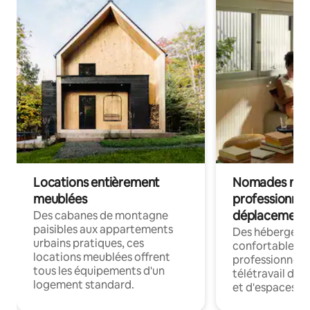
Locations entièrement
Nomades num
meublées
professionnel
déplacement
Des cabanes de montagne
paisibles aux appartements
Des hébergem
urbains pratiques, ces
confortables p
locations meublées offrent
professionnels
tous les équipements d'un
télétravail dis
logement standard.
et d'espaces de