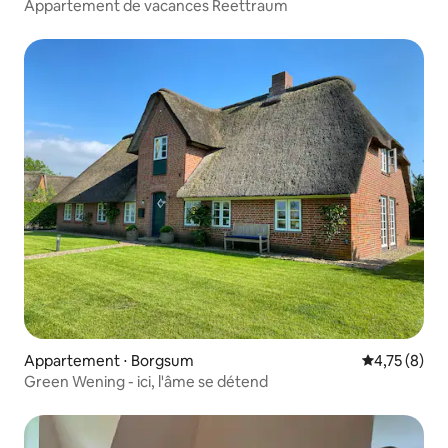
Appartement de vacances Reettraum
Appartement ⋅ Borgsum
Évaluation m
4,75 (8)
Green Wening - ici, l'âme se détend