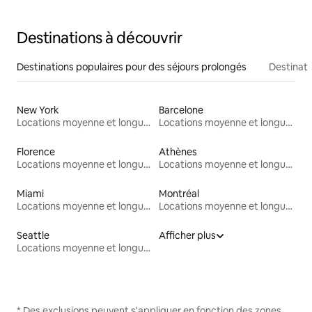
Destinations à découvrir
Destinations populaires pour des séjours prolongés
Destinati
New York
Barcelone
Locations moyenne et longue durée
Locations moyenne et longue durée
Florence
Athènes
Locations moyenne et longue durée
Locations moyenne et longue durée
Miami
Montréal
Locations moyenne et longue durée
Locations moyenne et longue durée
Seattle
Afficher plus
Locations moyenne et longue durée
* Des exclusions peuvent s'appliquer en fonction des zones