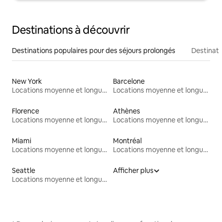
Destinations à découvrir
Destinations populaires pour des séjours prolongés
Destinati
New York
Barcelone
Locations moyenne et longue durée
Locations moyenne et longue durée
Florence
Athènes
Locations moyenne et longue durée
Locations moyenne et longue durée
Miami
Montréal
Locations moyenne et longue durée
Locations moyenne et longue durée
Seattle
Afficher plus
Locations moyenne et longue durée