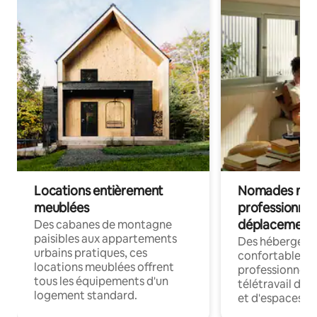
Locations entièrement
Nomades num
meublées
professionnel
déplacement
Des cabanes de montagne
paisibles aux appartements
Des hébergem
urbains pratiques, ces
confortables p
locations meublées offrent
professionnels
tous les équipements d'un
télétravail dis
logement standard.
et d'espaces de