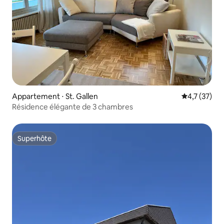
Appartement ⋅ St. Gallen
Évaluation m
4,7 (37)
Résidence élégante de 3 chambres
Superhôte
Superhôte