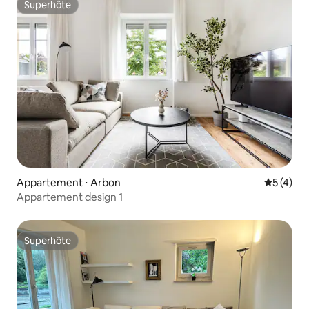
Superhôte
Superhôte
Appartement ⋅ Arbon
Évaluatio
5 (4)
Appartement design 1
Superhôte
Superhôte