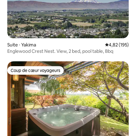
Suite ⋅ Yakima
Évaluation moy
4,82 (195)
Englewood Crest Nest. View, 2 bed, pool table, Bbq
Coup de cœur voyageurs
Coup de cœur voyageurs