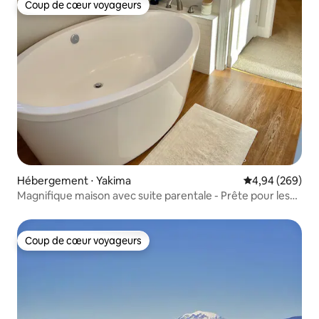
Coup de cœur voyageurs
Coup de cœur voyageurs
Hébergement ⋅ Yakima
Évaluation moy
4,94 (269)
Magnifique maison avec suite parentale - Prête pour les
voyages d'affaires
Coup de cœur voyageurs
Coup de cœur voyageurs