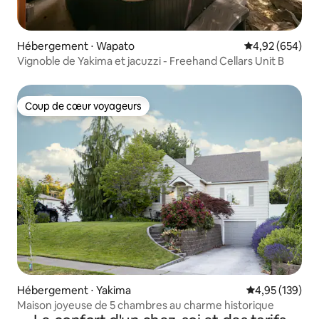
Hébergement ⋅ Wapato
Évaluation moy
4,92 (654)
Vignoble de Yakima et jacuzzi - Freehand Cellars Unit B
Coup de cœur voyageurs
Coup de cœur voyageurs
Hébergement ⋅ Yakima
Évaluation moy
4,95 (139)
Maison joyeuse de 5 chambres au charme historique