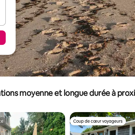
tions moyenne et longue durée à prox
te
Coup de cœur voyageurs
te
Coup de cœur voyageurs