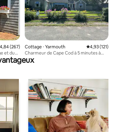
mmentaires : 5 sur 5
valuation moyenne sur la base de 267 commentaires : 4,84 sur 5
4,84 (267)
Cottage ⋅ Yarmouth
Évaluation moyenne sur
4,93 (121)
ge et du
Charmeur de Cape Cod à 5 minutes à
avantageux
pied des plages de l'océan