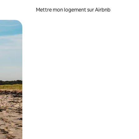
Mettre mon logement sur Airbnb
sant glisser.