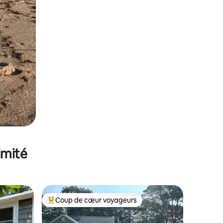
imité
Coup de cœur voyageurs
Coups de cœur voyageurs les plus appréciés