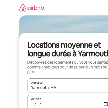
Aller
directement
au
contenu
Locations moyenne et
longue durée à Yarmout
Découvrez des logements où vous vous sente
comme chez vous pour un séjour d'un mois ou
plus.
Adresse
Lorsque les résultats s'affichent, utilisez les flèc
Arrivée