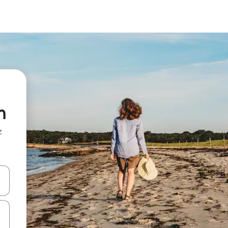
h
z
hes vers le haut et vers le bas pour les parcourir ou en appuyant et en fai