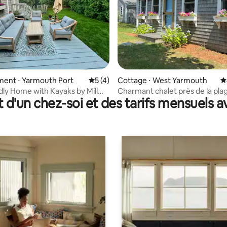
sur la base de 111 commentaires : 5 sur 5
ent ⋅ Yarmouth Port
Évaluation moyenne sur la base de 4 co
5 (4)
Cottage ⋅ West Yarmouth
É
dly Home with Kayaks by Mill
Charmant chalet près de la pla
t d'un chez-soi et des tarifs mensuels 
ferry.