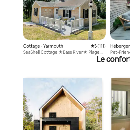
Cottage ⋅ Yarmouth
Évaluation moyenne 
5 (111)
Hébergem
SeaShell Cottage ★Bass River★ Plage★
Pet-Frien
Le confor
Vélo★ Poisson★ Golf
Pond