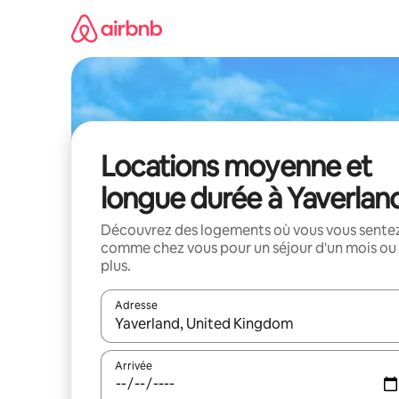
Aller
directement
au
contenu
Locations moyenne et
longue durée à Yaverlan
Découvrez des logements où vous vous sente
comme chez vous pour un séjour d'un mois ou
plus.
Adresse
Lorsque les résultats s'affichent, utilisez les flèc
Arrivée