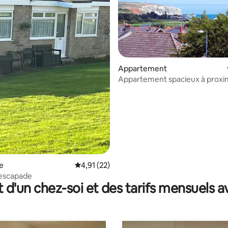
Appartement
Appartement spacieux à proxim
r la base de 140 commentaires : 4,9 sur 5
plage
e
Évaluation moyenne sur la base de 22 comme
4,91 (22)
 escapade
t d'un chez-soi et des tarifs mensuels 