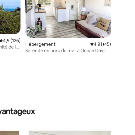
Évaluation moyenne sur la base de 126 commentaires : 4,9 sur 5
4,9 (126)
Hébergement
Évaluation moyenne su
4,91 (45)
ité de la
Sérénité en bord de mer à Ocean Days
ntaires : 4,91 sur 5
avantageux