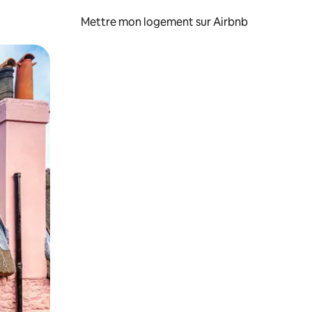
Mettre mon logement sur Airbnb
sant glisser.