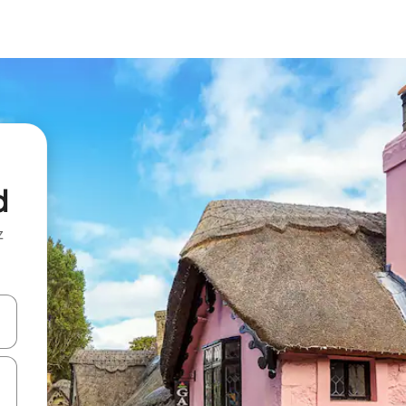
d
z
hes vers le haut et vers le bas pour les parcourir ou en appuyant et en fai