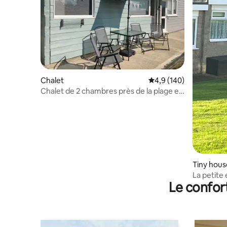
Chalet
Évaluation moyenne su
4,9 (140)
Chalet de 2 chambres près de la plage et
du sanctuaire des tigres
Tiny hous
La petite
Le confor