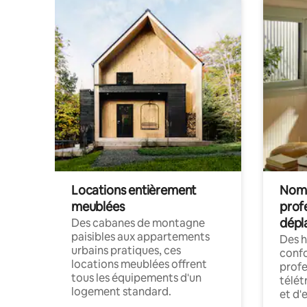
Locations entièrement
Noma
meublées
prof
dépl
Des cabanes de montagne
paisibles aux appartements
Des 
urbains pratiques, ces
confo
locations meublées offrent
profe
tous les équipements d'un
télét
logement standard.
et d'