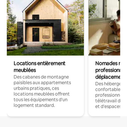
Locations entièrement
Nomades num
meublées
professionnel
déplacement
Des cabanes de montagne
paisibles aux appartements
Des hébergem
urbains pratiques, ces
confortables p
locations meublées offrent
professionnels
tous les équipements d'un
télétravail dis
logement standard.
et d'espaces de