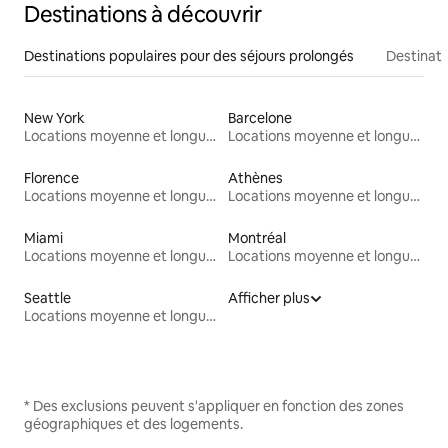
Destinations à découvrir
Destinations populaires pour des séjours prolongés
Destinati
New York
Barcelone
Locations moyenne et longue durée
Locations moyenne et longue durée
Florence
Athènes
Locations moyenne et longue durée
Locations moyenne et longue durée
Miami
Montréal
Locations moyenne et longue durée
Locations moyenne et longue durée
Seattle
Afficher plus
Locations moyenne et longue durée
* Des exclusions peuvent s'appliquer en fonction des zones
géographiques et des logements.