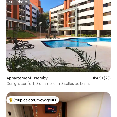
Superhôte
Superhôte
Appartement ⋅ Ñemby
Évaluation mo
4,91 (23)
Design, confort, 3 chambres + 3 salles de bains
Coup de cœur voyageurs
Coups de cœur voyageurs les plus appréciés