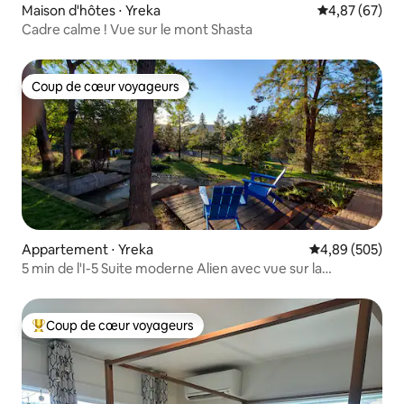
Maison d'hôtes ⋅ Yreka
Évaluation mo
4,87 (67)
Cadre calme ! Vue sur le mont Shasta
Coup de cœur voyageurs
Coup de cœur voyageurs
Appartement ⋅ Yreka
Évaluation moy
4,89 (505)
5 min de l'I-5 Suite moderne Alien avec vue sur la
montagne
Coup de cœur voyageurs
Coups de cœur voyageurs les plus appréciés