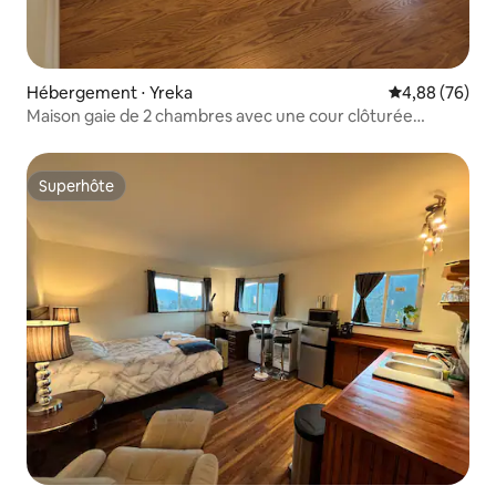
Hébergement ⋅ Yreka
Évaluation mo
4,88 (76)
Maison gaie de 2 chambres avec une cour clôturée
surdimensionnée
Superhôte
Superhôte