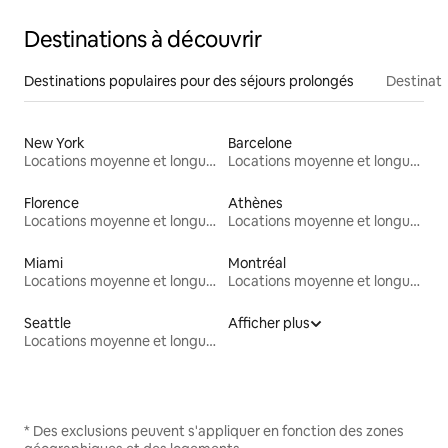
Destinations à découvrir
Destinations populaires pour des séjours prolongés
Destinati
New York
Barcelone
Locations moyenne et longue durée
Locations moyenne et longue durée
Florence
Athènes
Locations moyenne et longue durée
Locations moyenne et longue durée
Miami
Montréal
Locations moyenne et longue durée
Locations moyenne et longue durée
Seattle
Afficher plus
Locations moyenne et longue durée
* Des exclusions peuvent s'appliquer en fonction des zones