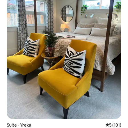
Suite ⋅ Yreka
Évaluation 
5 (101)