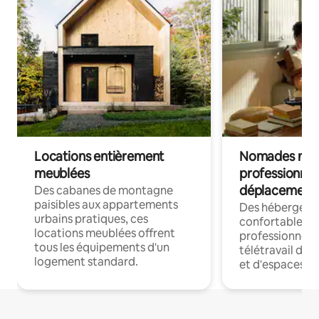
Locations entièrement
Nomades num
meublées
professionnel
déplacement
Des cabanes de montagne
paisibles aux appartements
Des hébergem
urbains pratiques, ces
confortables p
locations meublées offrent
professionnels
tous les équipements d'un
télétravail dis
logement standard.
et d'espaces de