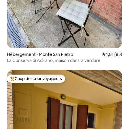
Hébergement ⋅ Monte San Pietro
Évaluation mo
4,81 (85)
La Conserva di Adriano, maison dans la verdure
Coup de cœur voyageurs
Coups de cœur voyageurs les plus appréciés