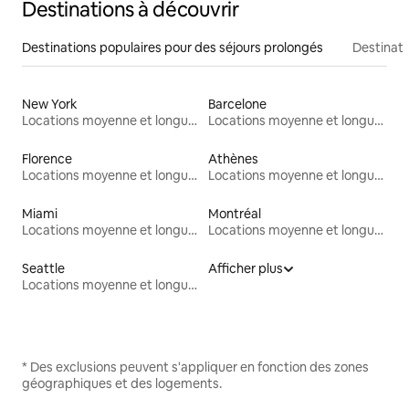
Destinations à découvrir
Destinations populaires pour des séjours prolongés
Destinati
New York
Barcelone
Locations moyenne et longue durée
Locations moyenne et longue durée
Florence
Athènes
Locations moyenne et longue durée
Locations moyenne et longue durée
Miami
Montréal
Locations moyenne et longue durée
Locations moyenne et longue durée
Seattle
Afficher plus
Locations moyenne et longue durée
* Des exclusions peuvent s'appliquer en fonction des zones
géographiques et des logements.