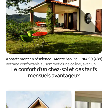
Appartement en résidence ⋅ Monte San Pietr
Évaluation moy
4,99 (488)
o
Retraite confortable au sommet d'une colline, avec un
Le confort d'un chez-soi et des tarifs
décor de milieu de siècle et la climatisation
mensuels avantageux