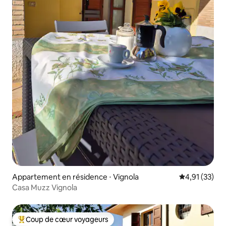
Appartement en résidence ⋅ Vignola
Évaluation mo
4,91 (33)
Casa Muzz Vignola
Coup de cœur voyageurs
Coups de cœur voyageurs les plus appréciés