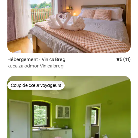
Hébergement ⋅ Vinica Breg
Évaluation
5 (41)
kuca za odmor Vinica breg
Coup de cœur voyageurs
Coup de cœur voyageurs