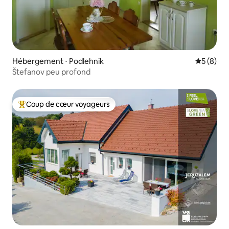
Hébergement ⋅ Podlehnik
Évaluatio
5 (8)
Štefanov peu profond
Coup de cœur voyageurs
Coups de cœur voyageurs les plus appréciés