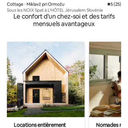
Cottage ⋅ Miklavž pri Ormožu
Évaluation
5 (25)
Sous les NOIX Spat à L'HÔTEL Jérusalem Slovénie
Le confort d'un chez-soi et des tarifs
mensuels avantageux
Locations entièrement
Nomades num