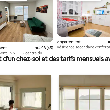
Appartement
É
Résidence secondaire conforta
sur la base de 116 commentaires : 5 sur 5
ment
Évaluation moyenne sur la base de 45 comme
4,98 (45)
cœur de Žilina - bleue
nt EN VILLE - centre du
t d'un chez-soi et des tarifs mensuels 