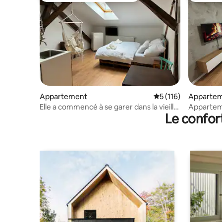
Appartement
Évaluation moyenne 
5 (116)
Apparte
Elle a commencé à se garer dans la vieille
Apparteme
Le confor
ville
Martin.