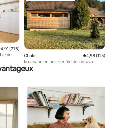
valuation moyenne sur la base de 276 commentaires : 4,91 sur 5
4,91 (276)
ble au
ntaires : 4,98 sur 5
Chalet
Évaluation moyenne sur
4,98 (125)
la cabane en bois sur l'île de Lietava
avantageux