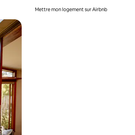
Mettre mon logement sur Airbnb
sant glisser.