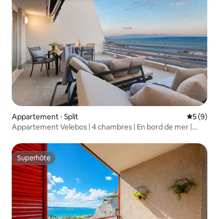
Appartement ⋅ Split
Évaluatio
5 (9)
Appartement Velebos | 4 chambres | En bord de mer |
Parking
Superhôte
Superhôte