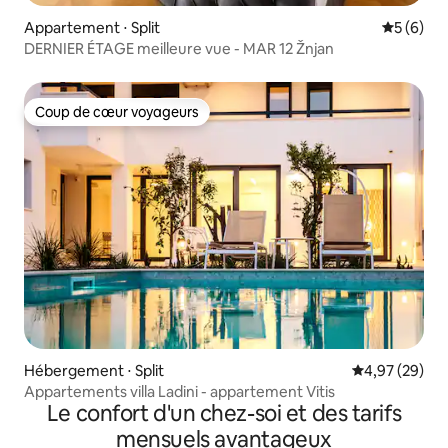
Appartement ⋅ Split
Évaluatio
5 (6)
DERNIER ÉTAGE meilleure vue - MAR 12 Žnjan
Coup de cœur voyageurs
Coup de cœur voyageurs
Hébergement ⋅ Split
Évaluation mo
4,97 (29)
Appartements villa Ladini - appartement Vitis
Le confort d'un chez-soi et des tarifs
mensuels avantageux