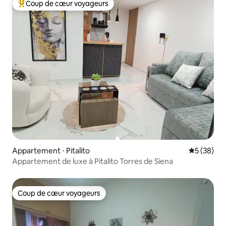
Coup de cœur voyageurs
Coups de cœur voyageurs les plus appréciés
Appartement ⋅ Pitalito
Évaluation
5 (38)
Appartement de luxe à Pitalito Torres de Siena
Coup de cœur voyageurs
Coup de cœur voyageurs