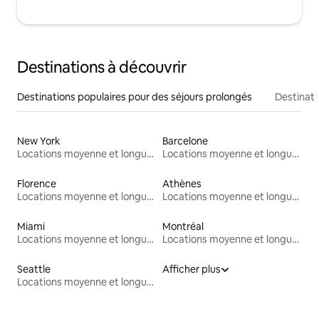
Destinations à découvrir
Destinations populaires pour des séjours prolongés
Destinati
New York
Barcelone
Locations moyenne et longue durée
Locations moyenne et longue durée
Florence
Athènes
Locations moyenne et longue durée
Locations moyenne et longue durée
Miami
Montréal
Locations moyenne et longue durée
Locations moyenne et longue durée
Seattle
Afficher plus
Locations moyenne et longue durée