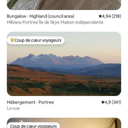
Bungalow ⋅ Highland (council area)
Évaluation moy
4,94 (218)
Hillview Portree Île de Skye Maison indépendante
Coup de cœur voyageurs
Coups de cœur voyageurs les plus appréciés
Hébergement ⋅ Portree
Évaluation mo
4,9 (341)
La vue
Coup de cœur voyageurs