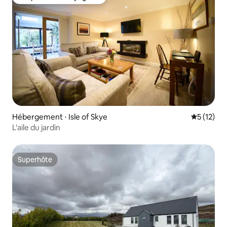
Coup de cœur voyageurs
Hébergement ⋅ Isle of Skye
Évaluation
5 (12)
L'aile du jardin
Superhôte
Superhôte