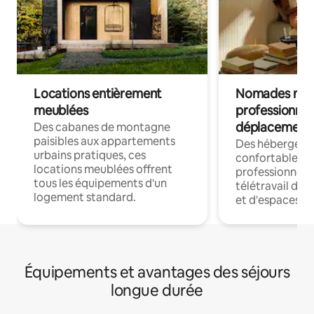
Locations entièrement
Nomades num
meublées
professionnel
déplacement
Des cabanes de montagne
paisibles aux appartements
Des hébergem
urbains pratiques, ces
confortables p
locations meublées offrent
professionnels
tous les équipements d'un
télétravail dis
logement standard.
et d'espaces de
Équipements et avantages des séjours
longue durée