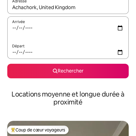
Adresse
Lorsque les résultats s'affichent, utilisez les flèches vers le hau
Arrivée
Départ
Rechercher
Locations moyenne et longue durée à
proximité
Coup de cœur voyageurs
Coups de cœur voyageurs les plus appréciés