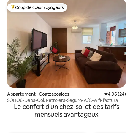
Coup de cœur voyageurs
Coups de cœur voyageurs les plus appréciés
Appartement ⋅ Coatzacoalcos
Évaluation mo
4,96 (24)
SOHO6-Depa-Col. Petrolera-Seguro-A/C-wifi-factura
Le confort d'un chez-soi et des tarifs
mensuels avantageux