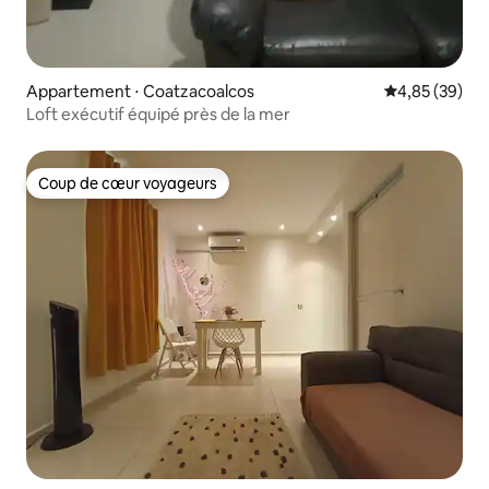
Appartement ⋅ Coatzacoalcos
Évaluation mo
4,85 (39)
Loft exécutif équipé près de la mer
Coup de cœur voyageurs
Coup de cœur voyageurs