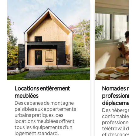
Locations entièrement
Nomades num
meublées
professionnel
déplacement
Des cabanes de montagne
paisibles aux appartements
Des hébergem
urbains pratiques, ces
confortables p
locations meublées offrent
professionnels
tous les équipements d'un
télétravail dis
logement standard.
et d'espaces de