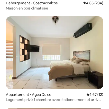
Hébergement ⋅ Coatzacoalcos
Évaluation moy
4,86 (284)
Maison en bois climatisée
Appartement ⋅ Agua Dulce
Évaluation mo
4,67 (12)
Logement privé 1 chambre avec stationnement et arrivée
autonome