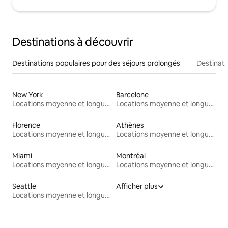
Destinations à découvrir
Destinations populaires pour des séjours prolongés
Destinati
New York
Barcelone
Locations moyenne et longue durée
Locations moyenne et longue durée
Florence
Athènes
Locations moyenne et longue durée
Locations moyenne et longue durée
Miami
Montréal
Locations moyenne et longue durée
Locations moyenne et longue durée
Seattle
Afficher plus
Locations moyenne et longue durée