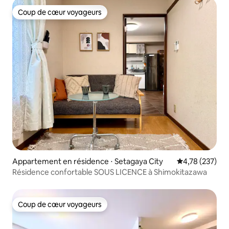
ascenseur/communication en japonais, anglais et chinois
Coup de cœur voyageurs
Coup de cœur voyageurs
Appartement en résidence ⋅ Setagaya City
Évaluation moy
4,78 (237)
Résidence confortable SOUS LICENCE à Shimokitazawa
Coup de cœur voyageurs
Coup de cœur voyageurs