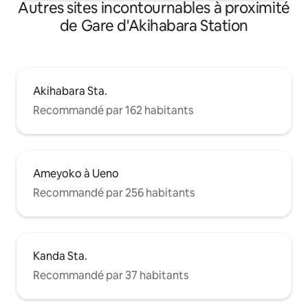
Autres sites incontournables à proximité
est interdite. Veuillez nous informer
avant votre arrivée si le nombre de
de Gare d'Akihabara Station
voyageurs change.
Akihabara Sta.
Recommandé par 162 habitants
Ameyoko à Ueno
Recommandé par 256 habitants
Kanda Sta.
Recommandé par 37 habitants