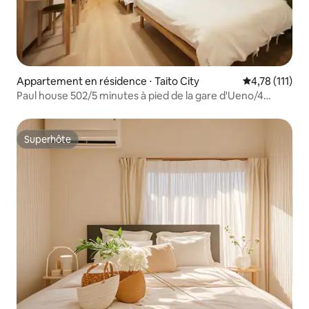
Appartement en résidence ⋅ Taito City
Évaluation mo
4,78 (111)
Paul house 502/5 minutes à pied de la gare d'Ueno/4
minutes d'Okachimachi/accès direct à Narita/Internet
haut débit gratuit/bâtiment avec
ascenseur/communication en japonais, anglais et chinois
Superhôte
Superhôte