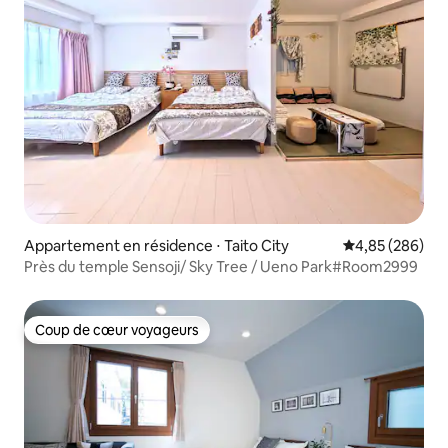
Appartement en résidence ⋅ Taito City
Évaluation moy
4,85 (286)
Près du temple Sensoji/ Sky Tree / Ueno Park#Room2999
Coup de cœur voyageurs
Coup de cœur voyageurs