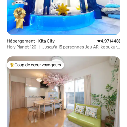
Hébergement ⋅ Kita City
Évaluation moy
4,97 (448)
Holy Planet 120 ！ Jusqu'à 15 personnes Jeu AR Ikebukuro
1 arrêt Shinjuku 2 arrêts
Coup de cœur voyageurs
Coups de cœur voyageurs les plus appréciés