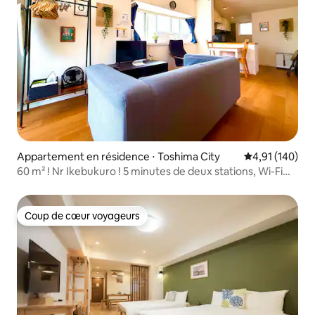
Appartement en résidence ⋅ Toshima City
Évaluation moy
4,91 (140)
60 m² ! Nr Ikebukuro ! 5 minutes de deux stations, Wi-Fi
fixe !
Coup de cœur voyageurs
Coup de cœur voyageurs