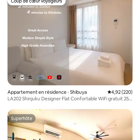
Coup de cœur voyageurs
Coup de cœur voyageurs
Appartement en résidence ⋅ Shibuya
Évaluation moy
4,92 (220)
LA202 Shinjuku Designer Flat Confortable WiFi gratuit 25
㎡
Superhôte
Superhôte