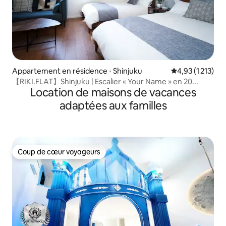
Appartement en résidence ⋅ Shinjuku
Évaluation moye
4,93 (1 213)
【RIKI.FLAT】Shinjuku | Escalier « Your Name » en 20...
Location de maisons de vacances
adaptées aux familles
Coup de cœur voyageurs
Coup de cœur voyageurs