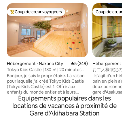
Coup de cœur voyageurs
Coup de cœur vo
Coups de cœur voyageurs les plus appréciés
Coup de cœur vo
Hébergement ⋅ Nakano City
Évaluation moyenne sur la ba
5 (249)
Hébergement ⋅ Tai
Tokyo Kids Castle | 130 ㎡ | 20 minutes de
お二人様限定の露
Shinjuku | 1 minute de la gare
和風のラグジュアリ
Bonjour, je suis le propriétaire. La raison
Il s'agit d'un héb
上野観光拠点 ｜柳
pour laquelle j'ai créé Tokyo Kids Castle
bain en plein air q
(Tokyo Kids Castle) est 1. Offrir aux
deux personnes, à 
enfants du monde entier et à leurs
gare d'Asakusa. Il y a un salon au premier
Équipements populaires dans les
familles un environnement de voyage et
étage et un bain 
de jeu plus confortable 2. Ne pas se
étage avec une ch
locations de vacances à proximité de
laisser abattre par le coronavirus,
une terrasse directe. Il est éga
Gare d'Akihabara Station
transmettre l'esprit de défi, le courage
facile de se rendre
et l'enthousiasme 3. Faire venir des gens
Ueno et Akihabara
du monde entier dans les quartiers et les
fait une base prat