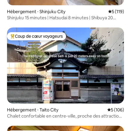
Hébergement ⋅ Shinjuku City
Évaluation 
5 (119)
Shinjuku 15 minutes | Hatsudai 8 minutes | Shibuya 20
minutes | SAKURA
Coup de cœur voyageurs
Coups de cœur voyageurs les plus appréciés
Hébergement ⋅ Taito City
Évaluation 
5 (106)
Chalet confortable en centre-ville, proche des attractions
populaires, Akihabara 3 minutes, temple Asakusa 3
minutes, Sky Tree 7 minutes, 4 chambres, lit large de 2