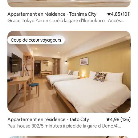
Appartement en résidence ⋅ Toshima City
Évaluation moy
4,85 (101)
Grace Tokyo Yazen situé à la gare d'Ikebukuro · Accès
direct à Shinjuku et Shibuya | Confortable et pratique,
idéal pour les voyages et les voyages d'affaires
Coup de cœur voyageurs
Coup de cœur voyageurs
Appartement en résidence ⋅ Taito City
Évaluation moy
4,98 (126)
Paul house 302/5 minutes à pied de la gare d'Ueno/4
minutes d'Okachimachi/accès direct à Narita/Internet
haut débit gratuit/bâtiment avec