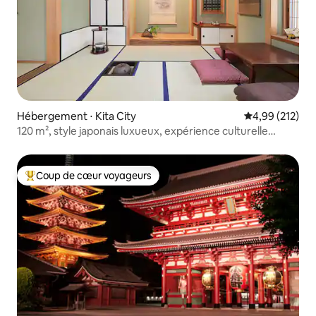
Hébergement ⋅ Kita City
Évaluation moy
4,99 (212)
120 m², style japonais luxueux, expérience culturelle
gratuite, jacuzzi
Coup de cœur voyageurs
Coups de cœur voyageurs les plus appréciés