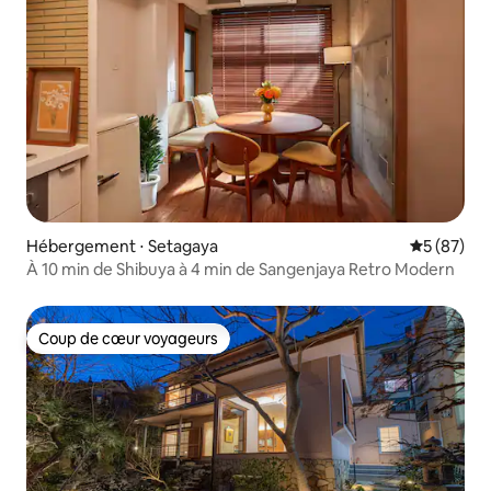
Hébergement ⋅ Setagaya
Évaluation
5 (87)
À 10 min de Shibuya à 4 min de Sangenjaya Retro Modern
Coup de cœur voyageurs
Coup de cœur voyageurs