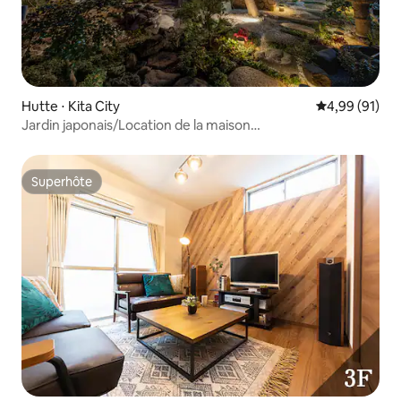
Hutte ⋅ Kita City
Évaluation mo
4,99 (91)
Jardin japonais/Location de la maison
entière/136 ㎡/12 personnes
Superhôte
Superhôte