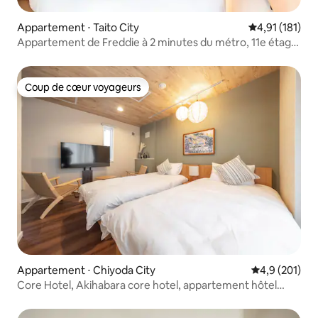
Appartement ⋅ Taito City
Évaluation moy
4,91 (181)
Appartement de Freddie à 2 minutes du métro, 11e étage
| 2 chambres/2 salles de bain...
Coup de cœur voyageurs
Coup de cœur voyageurs
Appartement ⋅ Chiyoda City
Évaluation mo
4,9 (201)
Core Hotel, Akihabara core hotel, appartement hôtel
propre et confortable, 3 étages