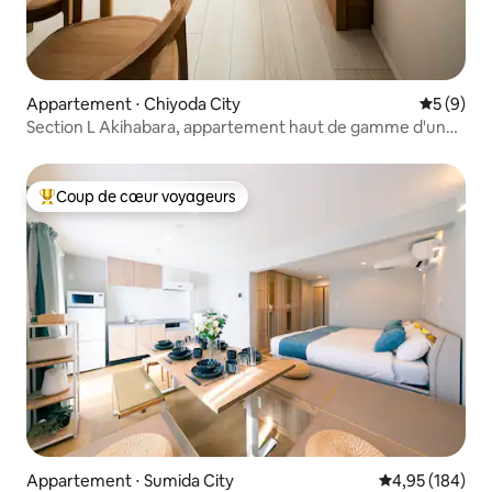
Appartement ⋅ Chiyoda City
Évaluatio
5 (9)
Section L Akihabara, appartement haut de gamme d'une
chambre
Coup de cœur voyageurs
Coups de cœur voyageurs les plus appréciés
Appartement ⋅ Sumida City
Évaluation moy
4,95 (184)