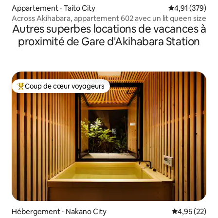
Appartement ⋅ Taito City
Évaluation moy
4,91 (379)
Across Akihabara, appartement 602 avec un lit queen size
Autres superbes locations de vacances à
proximité de Gare d'Akihabara Station
Coup de cœur voyageurs
Coups de cœur voyageurs les plus appréciés
Hébergement ⋅ Nakano City
Évaluation mo
4,95 (22)