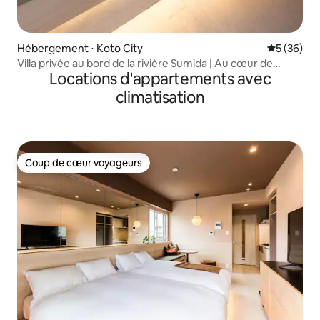
Hébergement ⋅ Koto City
Évaluation
5 (36)
Villa privée au bord de la rivière Sumida | Au cœur de
Locations d'appartements avec
Tokyo, à proximité de Nihonbashi, Asakusa et Ryogoku |
Hébergement moderne de style japonais
climatisation
Coup de cœur voyageurs
Coup de cœur voyageurs