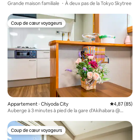
Grande maison familiale ・À deux pas de la Tokyo Skytree
Coup de cœur voyageurs
Coup de cœur voyageurs
Appartement ⋅ Chiyoda City
Évaluation mo
4,87 (85)
Auberge à 3 minutes à pied de la gare d'Akihabara @
Aikujya. Le meilleur choix pour la restauration, le
divertissement et le shopping.
Coup de cœur voyageurs
Coup de cœur voyageurs