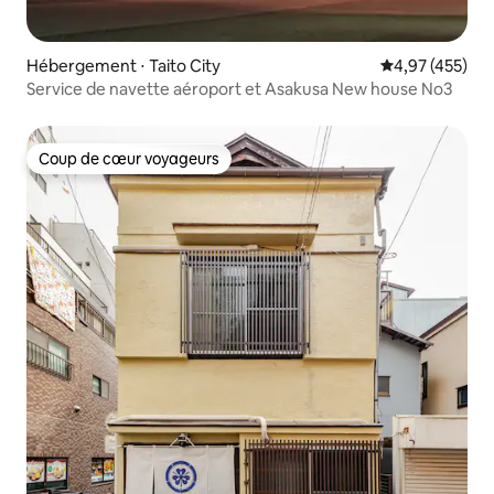
Hébergement ⋅ Taito City
Évaluation moy
4,97 (455)
Service de navette aéroport et Asakusa New house No3
Coup de cœur voyageurs
Coup de cœur voyageurs