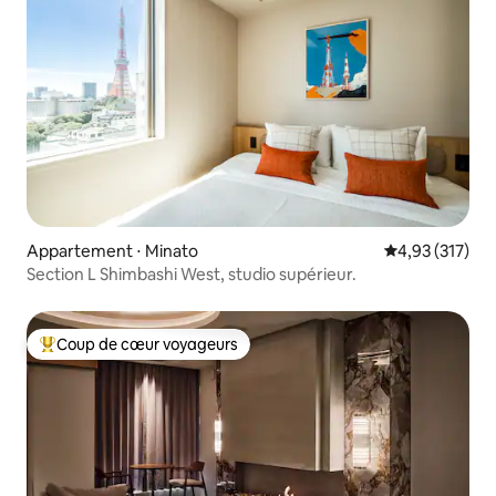
Appartement ⋅ Minato
Évaluation moy
4,93 (317)
Section L Shimbashi West, studio supérieur.
Coup de cœur voyageurs
Coups de cœur voyageurs les plus appréciés