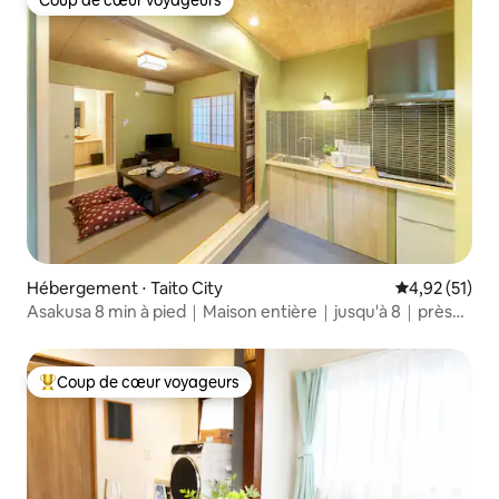
Coup de cœur voyageurs
Coup de cœur voyageurs
Hébergement ⋅ Taito City
Évaluation mo
4,92 (51)
Asakusa 8 min à pied｜Maison entière｜jusqu'à 8｜près
d'Ueno
Coup de cœur voyageurs
Coups de cœur voyageurs les plus appréciés