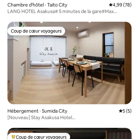
Chambre d'hôtel ⋅ Taito City
Évaluation mo
4,99 (78)
LANG HOTEL Asakusa# 5 minutes de la gare#Max
2 personnes
Coup de cœur voyageurs
Coup de cœur voyageurs
Hébergement ⋅ Sumida City
Évaluatio
5 (5)
[Nouveau] Stay Asakusa Hotel
90 m²|3 chambres|6 lits|2 salles de bains|10 personnes
Coup de cœur voyageurs