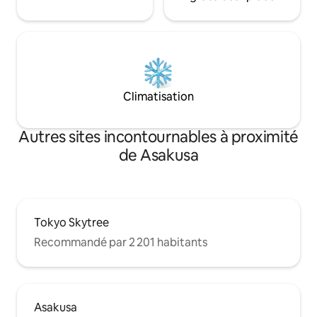
Ginza → Shinbash
Tokyo Disney Reso
environ 45 minute
→ correspondance 
environ 45 minutes
international de H
la ligne Asakusa) 
Climatisation
environ 1h10 (ligne
Access)
Autres sites incontournables à proximité
de Asakusa
Tokyo Skytree
Recommandé par 2 201 habitants
Asakusa