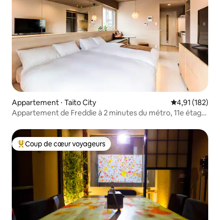
Appartement ⋅ Taito City
Évaluation moy
4,91 (182)
Appartement de Freddie à 2 minutes du métro, 11e étage
| 2 chambres/2 salles de bain...
Coup de cœur voyageurs
Coups de cœur voyageurs les plus appréciés