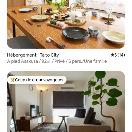
Hébergement ⋅ Taito City
Évaluation
5 (14)
À pied Asakusa / 92㎡ / Privé / 6 pers./Une famille
Coup de cœur voyageurs
Coups de cœur voyageurs les plus appréciés