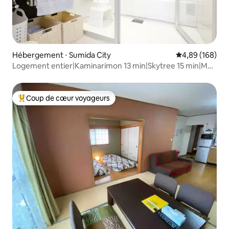
Hébergement ⋅ Sumida City
Évaluation moy
4,89 (168)
Logement entier|Kaminarimon 13 min|Skytree 15 min|Ma
5
Coup de cœur voyageurs
Coups de cœur voyageurs les plus appréciés