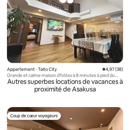
Appartement ⋅ Taito City
Évaluation mo
4,97 (38)
Grande et calme maison d'hôtes à 8 minutes à pied du
Autres superbes locations de vacances à
temple d'Asakusa (Mezonet, jusqu'à 11 personnes)
proximité de Asakusa
Coup de cœur voyageurs
Coup de cœur voyageurs