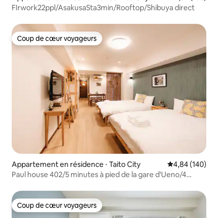
FIrwork22ppl/AsakusaSta3min/Rooftop/Shibuya direct
Coup de cœur voyageurs
Coup de cœur voyageurs
Appartement en résidence ⋅ Taito City
Évaluation moy
4,84 (140)
Paul house 402/5 minutes à pied de la gare d'Ueno/4
minutes d'Okachimachi/accès direct à Narita/accès
Internet haut débit gratuit/bâtiment avec
ascenseur/communication en japonais, anglais et chinois
Coup de cœur voyageurs
Coup de cœur voyageurs