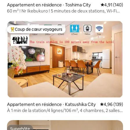
Appartement en résidence ⋅ Toshima City
Évaluation moy
4,91 (140)
60 m² ! Nr Ikebukuro ! 5 minutes de deux stations, Wi-Fi
fixe !
Coup de cœur voyageurs
Coups de cœur voyageurs les plus appréciés
Appartement en résidence ⋅ Katsushika City
Évaluation moy
4,96 (139)
À 1 min de la station/4 lignes/106 m², 4 chambres, 2 salles
de bain, 2 toilettes, 1 cuisine/sèche-linge à gaz
Superhôte