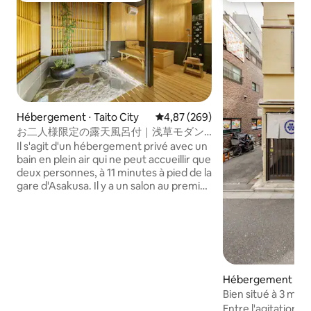
Hébergement ⋅ Taito City
Évaluation moyenne sur la base 
4,87 (269)
お二人様限定の露天風呂付｜浅草モダン
和風のラグジュアリーな 1軒家 ｜浅草・
Il s'agit d'un hébergement privé avec un
上野観光拠点 ｜柳通り西棟
bain en plein air qui ne peut accueillir que
deux personnes, à 11 minutes à pied de la
gare d'Asakusa. Il y a un salon au premier
étage et un bain de cyprès au deuxième
étage avec une chambre king size et
une terrasse directe. Il est également
facile de se rendre à Shibuya, Ginza,
Ueno et Akihabara en métro, ce qui en
fait une base pratique pour visiter Tokyo.
Il y a des supermarchés, des épiceries,
Hébergement ⋅ Tai
des restaurants, des cafés élégants et
Bien situé à 3 min
des magasins divers à proximité. Il y a
d'Asakusa ! Vous 
Entre l'agitation e