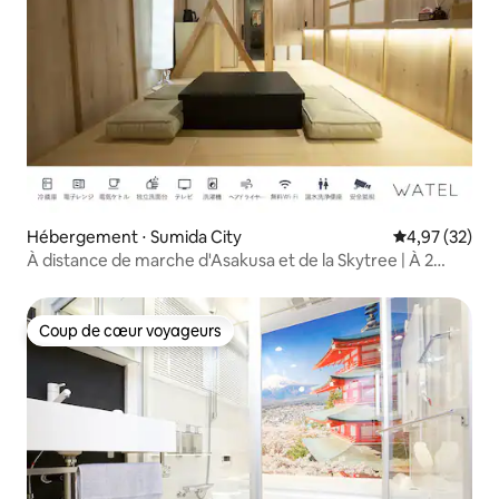
Hébergement ⋅ Sumida City
Évaluation mo
4,97 (32)
À distance de marche d'Asakusa et de la Skytree | À 2
minutes de la gare | Location privée d'une maison
traditionnelle japonaise | Séjour à Tokyo pour les familles
et les groupes
Coup de cœur voyageurs
Coup de cœur voyageurs