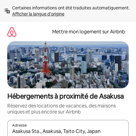
Aller
Certaines informations ont été traduites automatiquement. 
directement
Afficher la langue d'origine
au
contenu
Mettre mon logement sur Airbnb
Hébergements à proximité de Asakusa
Réservez des locations de vacances, des maisons
uniques et plus encore sur Airbnb
Adresse
Lorsque les résultats s'affichent, utilisez les flèches vers le hau