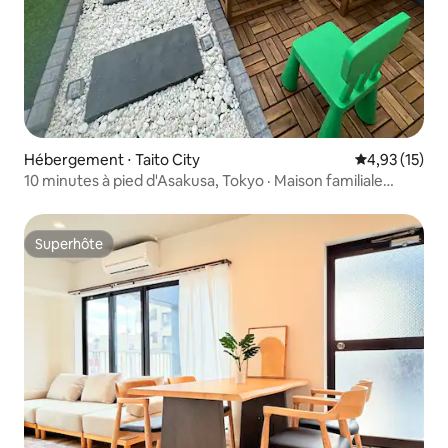
Hébergement ⋅ Taito City
Évaluation mo
4,93 (15)
10 minutes à pied d'Asakusa, Tokyo · Maison familiale
individuelle KYOSAI-Q
Superhôte
Superhôte