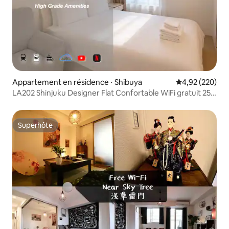
Appartement en résidence ⋅ Shibuya
Évaluation moy
4,92 (220)
LA202 Shinjuku Designer Flat Confortable WiFi gratuit 25
㎡
Superhôte
Superhôte