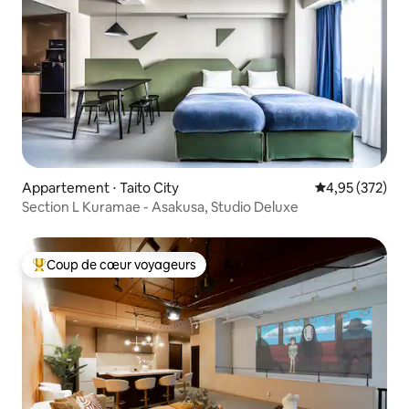
Appartement ⋅ Taito City
Évaluation moy
4,95 (372)
Section L Kuramae - Asakusa, Studio Deluxe
Coup de cœur voyageurs
Coups de cœur voyageurs les plus appréciés