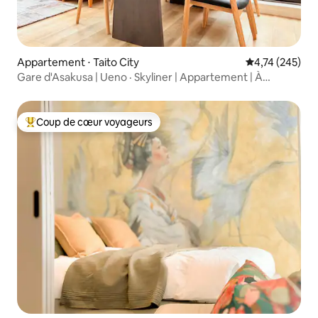
Appartement ⋅ Taito City
Évaluation moy
4,74 (245)
Gare d'Asakusa | Ueno · Skyliner | Appartement | À
quelques pas de la Sumida, appartement d'une chambre
22
Coup de cœur voyageurs
Coups de cœur voyageurs les plus appréciés