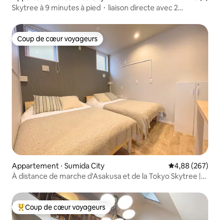
Skytree à 9 minutes à pied・liaison directe avec 2
aéroports・2 chambres
Coup de cœur voyageurs
Coup de cœur voyageurs
Appartement ⋅ Sumida City
Évaluation moy
4,88 (267)
À distance de marche d'Asakusa et de la Tokyo Skytree |
Trains directs depuis Haneda et Narita | À 6 minutes à pied
de la gare | Pour 5 personnes maximum | Commerce de
proximité à 3 minutes | Location privée...
Coup de cœur voyageurs
Coups de cœur voyageurs les plus appréciés