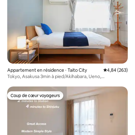
Appartement en résidence ⋅ Taito City
Évaluation moy
4,84 (263)
Tokyo, Asakusa 3min à pied/Akihabara, Ueno,
Skytree/Haneda, Narita Airport direct/3Salle 1L1B/3
Coup de cœur voyageurs
Coup de cœur voyageurs