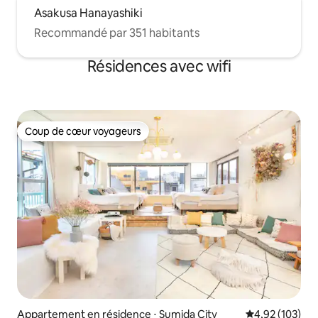
Asakusa Hanayashiki
Recommandé par 351 habitants
Résidences avec wifi
Coup de cœur voyageurs
Coup de cœur voyageurs
Appartement en résidence ⋅ Sumida City
Évaluation moy
4,92 (103)