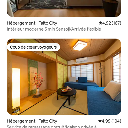
Hébergement ⋅ Taito City
Évaluation moy
4,92 (167)
Intérieur moderne 5 min Sensoji/Arrivée flexible
Coup de cœur voyageurs
Coup de cœur voyageurs
Hébergement ⋅ Taito City
Évaluation moy
4,99 (104)
Service de ramassage gratuit/Maison privée à