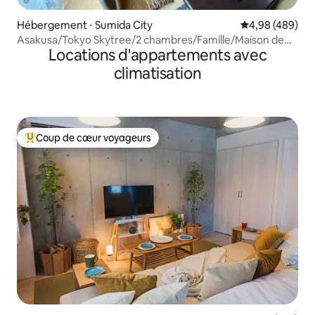
Hébergement ⋅ Sumida City
Évaluation moy
4,98 (489)
Asakusa/Tokyo Skytree/2 chambres/Famille/Maison de
Locations d'appartements avec
ma mère
climatisation
Coup de cœur voyageurs
Coups de cœur voyageurs les plus appréciés