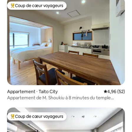
Coup de cœur voyageurs
Coups de cœur voyageurs les plus appréciés
Appartement ⋅ Taito City
Évaluation mo
4,96 (52)
Appartement de M. Shoukiu à 8 minutes du temple
d'Asakusa, appartement familial 1
Coup de cœur voyageurs
Coups de cœur voyageurs les plus appréciés