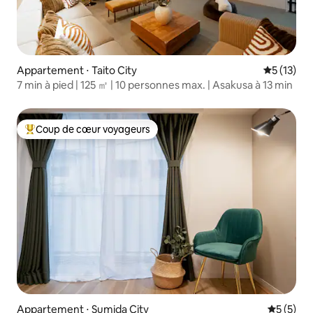
Appartement ⋅ Taito City
Évaluation
5 (13)
7 min à pied | 125 ㎡ | 10 personnes max. | Asakusa à 13 min
Coup de cœur voyageurs
Coups de cœur voyageurs les plus appréciés
Appartement ⋅ Sumida City
Évaluatio
5 (5)