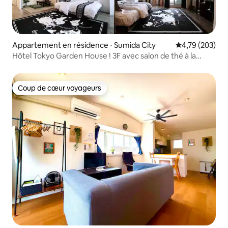
Appartement en résidence ⋅ Sumida City
Évaluation moy
4,79 (203)
Hôtel Tokyo Garden House ! 3F avec salon de thé à la
japonaise, vue imprenable sur l'arbre
Coup de cœur voyageurs
Coup de cœur voyageurs