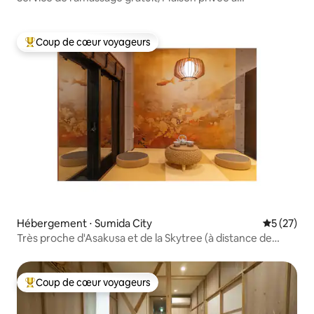
Asakusa/TypeA
Coup de cœur voyageurs
Coups de cœur voyageurs les plus appréciés
Hébergement ⋅ Sumida City
Évaluation
5 (27)
Très proche d'Asakusa et de la Skytree (à distance de
marche)/Liaison directe en train avec les aéroports de
Haneda et Narita/La station la plus proche est à 6 minutes
à pied/1er étage
Coup de cœur voyageurs
Coups de cœur voyageurs les plus appréciés